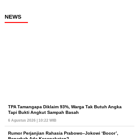
NEWS
TPA Tamangapa Diklaim 93%, Warga Tak Butuh Angka
Tapi Bukti Angkut Sampah Basah
6 Agustus 2026 | 10:22 WIB
Rumor Perjanjian Rahasia Prabowo–Jokowi ‘Bocor’,
Benarkah Ada Kesepakatan?