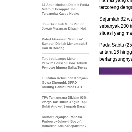
Hamas yang dih
37 Akun Medsos Dibidik Polda
tercoreng denga
Metro, 9 Penggiat Jadi
Tersangka Kasus Hoaks
Sejumlah 82 war
Joni Bikin Pak Guru Pening,
sebanyak 200 ta
Jawab Merantau Dikasih Nol
situasi yang ma
Potret Makassar “Rantasa”,
Sampah Dipilah Menumpuk 5
Pada Sabtu (25
Hari di Borong
antara 16 hingg
berlangsungnya
Terobos Lampu Merah,
Perwira Polisi di Bone Tabrak
Pemotor hingga Balita Tewas
Tuntutan Keturunan Kerajaan
Gowa Dipenuhi, DPRD
Dukung Cabut Perda LAD
TPA Tamangapa Diklaim 93%,
Warga Tak Butuh Angka Tapi
Bukti Angkut Sampah Basah
Rumor Perjanjian Rahasia
Prabowo–Jokowi ‘Bocor’,
Benarkah Ada Kesepakatan?