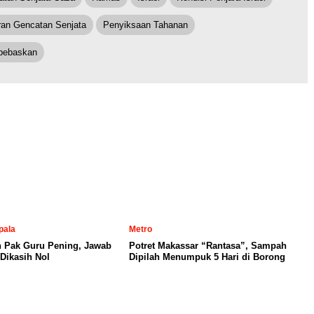
ran Gencatan Senjata
Penyiksaan Tahanan
ibebaskan
pala
Metro
n Pak Guru Pening, Jawab
Potret Makassar “Rantasa”, Sampah
Dikasih Nol
Dipilah Menumpuk 5 Hari di Borong