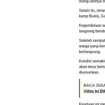
orang lainnya 
Selain itu, se
kamp Bureij, G
Kegembiraan w
langsung berub
Setelah sempat
warga yang kem
berlangsung.
Kondisi semak
akan terus berl
diumumkan.
BACA JUGA
Video Ini B
Keadaan ini me