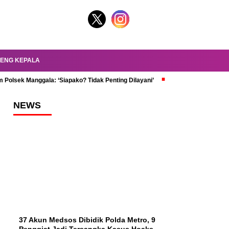
ENG KEPALA
 Polsek Manggala: ‘Siapako? Tidak Penting Dilayani’
dr. Oky Review Z
NEWS
37 Akun Medsos Dibidik Polda Metro, 9
Penggiat Jadi Tersangka Kasus Hoaks