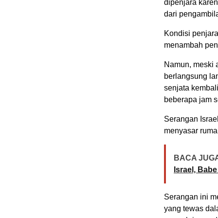
dipenjara kar
dari pengambila
Kondisi penjar
menambah pend
Namun, meski a
berlangsung l
senjata kembali
beberapa jam s
Serangan Israel
menyasar rumah
BACA JUGA
Israel, Bab
Serangan ini m
yang tewas dal