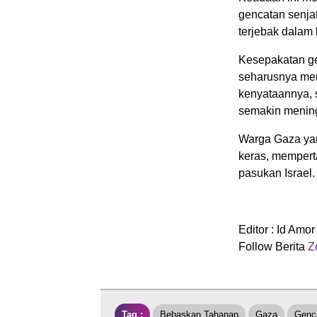
gencatan senja
terjebak dalam k
Kesepakatan ge
seharusnya me
kenyataannya, 
semakin mening
Warga Gaza yan
keras, mempert
pasukan Israel.
Editor : Id Amor
Follow Berita
Z
Tag :
Bebaskan Tahanan
Gaza
Genc