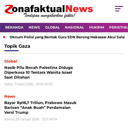
BERANDA
NEWS
GLOBAL
NASIONAL
HUKRIM
PERISTIW
Oknum Polisi yang Bentak Guru SDN Borong Makassar Akui Salah 
Topik
Gaza
Global
Nasib Pilu Bocah Palestina Diduga
Diperkosa 10 Tentara Wanita Israel
Saat Ditahan
Sabtu, 11 April 2026 - 01:43 WITA
News
Bayar Rp16,7 Triliun, Prabowo Masuk
Barisan “Anak Buah” Perdamaian
Versi Trump
Kamis, 29 Januari 2026 - 15:11 WITA