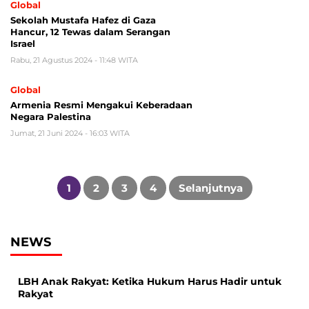
Global
Sekolah Mustafa Hafez di Gaza
Hancur, 12 Tewas dalam Serangan
Israel
Rabu, 21 Agustus 2024 - 11:48 WITA
Global
Armenia Resmi Mengakui Keberadaan
Negara Palestina
Jumat, 21 Juni 2024 - 16:03 WITA
Paginasi
pos
1
2
3
4
Selanjutnya
NEWS
LBH Anak Rakyat: Ketika Hukum Harus Hadir untuk
Rakyat