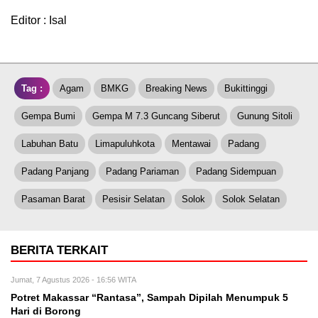
Editor : Isal
Tag :
Agam
BMKG
Breaking News
Bukittinggi
Gempa Bumi
Gempa M 7.3 Guncang Siberut
Gunung Sitoli
Labuhan Batu
Limapuluhkota
Mentawai
Padang
Padang Panjang
Padang Pariaman
Padang Sidempuan
Pasaman Barat
Pesisir Selatan
Solok
Solok Selatan
BERITA TERKAIT
Jumat, 7 Agustus 2026 - 16:56 WITA
Potret Makassar “Rantasa”, Sampah Dipilah Menumpuk 5
Hari di Borong