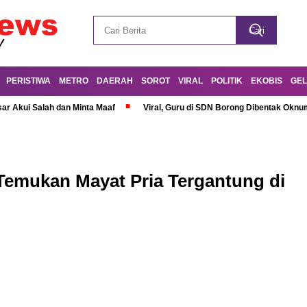
PERISTIWA
METRO
DAERAH
SOROT
VIRAL
POLITIK
EKOBIS
GEL
r Akui Salah dan Minta Maaf
Viral, Guru di SDN Borong Dibentak Oknum
Temukan Mayat Pria Tergantung di