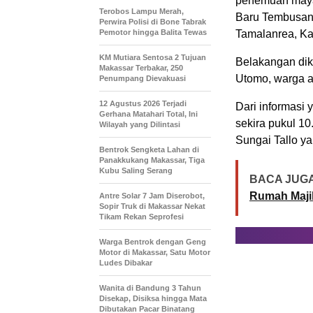
penemuan mayat
Terobos Lampu Merah,
Baru Tembusan 
Perwira Polisi di Bone Tabrak
Pemotor hingga Balita Tewas
Tamalanrea, Ka
KM Mutiara Sentosa 2 Tujuan
Belakangan dik
Makassar Terbakar, 250
Utomo, warga a
Penumpang Dievakuasi
12 Agustus 2026 Terjadi
Dari informasi
Gerhana Matahari Total, Ini
sekira pukul 1
Wilayah yang Dilintasi
Sungai Tallo y
Bentrok Sengketa Lahan di
Panakkukang Makassar, Tiga
Kubu Saling Serang
BACA JUGA
Rumah Maji
Antre Solar 7 Jam Diserobot,
Sopir Truk di Makassar Nekat
Tikam Rekan Seprofesi
Warga Bentrok dengan Geng
Motor di Makassar, Satu Motor
Ludes Dibakar
Wanita di Bandung 3 Tahun
Disekap, Disiksa hingga Mata
Dibutakan Pacar Binatang