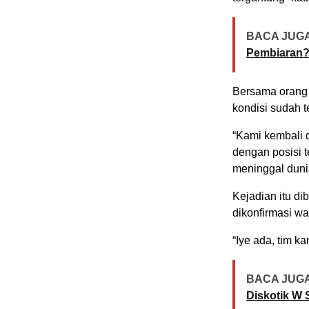
BACA JUGA
Pembiaran
Bersama orang 
kondisi sudah t
“Kami kembali d
dengan posisi t
meninggal dunia
Kejadian itu d
dikonfirmasi w
“Iye ada, tim k
BACA JUGA
Diskotik W 