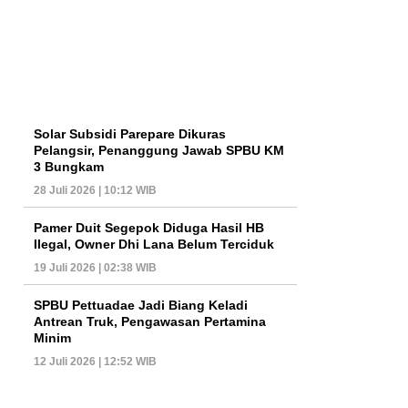
Solar Subsidi Parepare Dikuras
Pelangsir, Penanggung Jawab SPBU KM
3 Bungkam
28 Juli 2026 | 10:12 WIB
Pamer Duit Segepok Diduga Hasil HB
Ilegal, Owner Dhi Lana Belum Terciduk
19 Juli 2026 | 02:38 WIB
SPBU Pettuadae Jadi Biang Keladi
Antrean Truk, Pengawasan Pertamina
Minim
12 Juli 2026 | 12:52 WIB