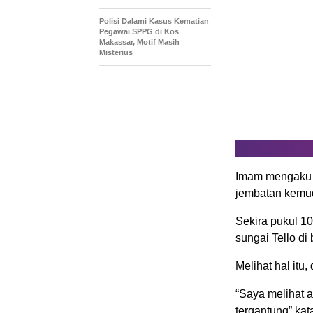
Polisi Dalami Kasus Kematian
Pegawai SPPG di Kos
Makassar, Motif Masih
Misterius
Imam mengaku m
jembatan kemud
Sekira pukul 1
sungai Tello d
Melihat hal itu
“Saya melihat a
tergantung” ka