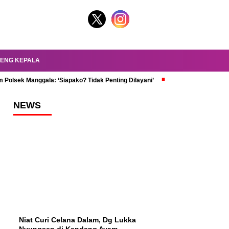
ENG KEPALA
 Polsek Manggala: ‘Siapako? Tidak Penting Dilayani’
dr. Oky Review Z
NEWS
Niat Curi Celana Dalam, Dg Lukka
Nyungsep di Kandang Ayam