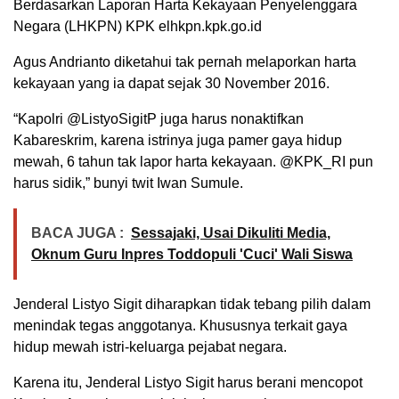
Berdasarkan Laporan Harta Kekayaan Penyelenggara
Negara (LHKPN) KPK elhkpn.kpk.go.id
Agus Andrianto diketahui tak pernah melaporkan harta
kekayaan yang ia dapat sejak 30 November 2016.
“Kapolri @ListyoSigitP juga harus nonaktifkan
Kabareskrim, karena istrinya juga pamer gaya hidup
mewah, 6 tahun tak lapor harta kekayaan. @KPK_RI pun
harus sidik,” bunyi twit Iwan Sumule.
BACA JUGA :
Sessajaki, Usai Dikuliti Media,
Oknum Guru Inpres Toddopuli 'Cuci' Wali Siswa
Jenderal Listyo Sigit diharapkan tidak tebang pilih dalam
menindak tegas anggotanya. Khususnya terkait gaya
hidup mewah istri-keluarga pejabat negara.
Karena itu, Jenderal Listyo Sigit harus berani mencopot