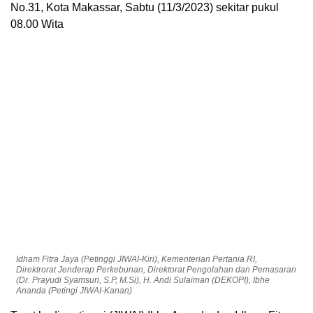
No.31, Kota Makassar, Sabtu (11/3/2023) sekitar pukul
08.00 Wita
Idham Fitra Jaya (Petinggi JIWAI-Kiri), Kementerian Pertania RI,
Direktrorat Jenderap Perkebunan, Direktorat Pengolahan dan Pemasaran
(Dr. Prayudi Syamsuri, S.P, M.Si), H. Andi Sulaiman (DEKOPI), Ibhe
Ananda (Petingi JIWAI-Kanan)