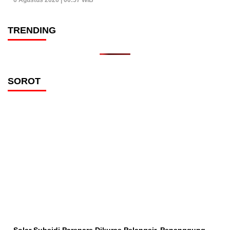
6 Agustus 2026 | 00:57 WIB
TRENDING
SOROT
Solar Subsidi Parepare Dikuras Pelangsir, Penanggung