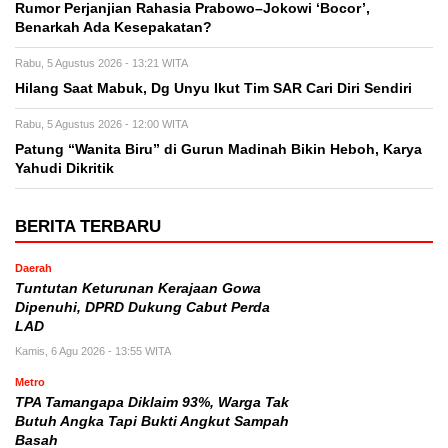
Rumor Perjanjian Rahasia Prabowo–Jokowi ‘Bocor’,
Benarkah Ada Kesepakatan?
Rabu, 5 Agustus 2026 - 13:21 WITA
Hilang Saat Mabuk, Dg Unyu Ikut Tim SAR Cari Diri Sendiri
Rabu, 5 Agustus 2026 - 12:00 WITA
Patung “Wanita Biru” di Gurun Madinah Bikin Heboh, Karya
Yahudi Dikritik
BERITA TERBARU
Daerah
Tuntutan Keturunan Kerajaan Gowa
Dipenuhi, DPRD Dukung Cabut Perda
LAD
Kamis, 6 Agu 2026 - 13:55 WITA
Metro
TPA Tamangapa Diklaim 93%, Warga Tak
Butuh Angka Tapi Bukti Angkut Sampah
Basah