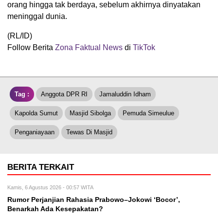
orang hingga tak berdaya, sebelum akhirnya dinyatakan
meninggal dunia.
(RL/ID)
Follow Berita
Zona Faktual News
di
TikTok
Tag :
Anggota DPR RI
Jamaluddin Idham
Kapolda Sumut
Masjid Sibolga
Pemuda Simeulue
Penganiayaan
Tewas Di Masjid
BERITA TERKAIT
Kamis, 6 Agustus 2026 - 00:57 WITA
Rumor Perjanjian Rahasia Prabowo–Jokowi ‘Bocor’,
Benarkah Ada Kesepakatan?