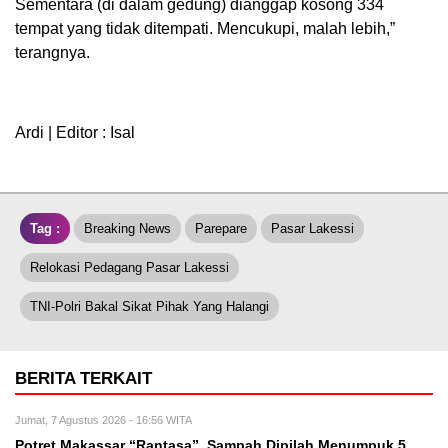
Sementara (di dalam gedung) dianggap kosong 334
tempat yang tidak ditempati. Mencukupi, malah lebih,”
terangnya.
Ardi | Editor : Isal
Tag :
Breaking News
Parepare
Pasar Lakessi
Relokasi Pedagang Pasar Lakessi
TNI-Polri Bakal Sikat Pihak Yang Halangi
BERITA TERKAIT
Jumat, 7 Agustus 2026 - 16:56 WITA
Potret Makassar “Rantasa”, Sampah Dipilah Menumpuk 5