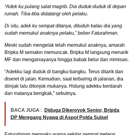
“Adek ku pulang salat magrib. Dia duduk-duduk di depan
rumah. Tiba-tiba didatangi oleh pelaku.
Di situ, adek ku sempat ditanya, dituduh kalau dia yang
sudah memukul anaknya pelaku,” beber Faturahman
.
Meski sudah mengelak telah memukul anaknya, amarah
Bripka M semakin memuncak. Bripka M langsung menarik
MF dan menganiayanya hingga babak belur dan mimisan.
“Adekku lagi duduk di bangku-bangku. Terus ditarik dan
diseret di jalan. Kemudian, saat terbaring di jalanan, dia
diinjak lalu ditonjok mukanya. Hidung adekku berdarah
dan matanya bengkak,” sebutnya.
BACA JUGA :
Diduga Dikeroyok Senior, Bripda
DP Meregang Nyawa di Aspol Polda Sulsel
Faturahman mengaku warga sekitar sempat melerai