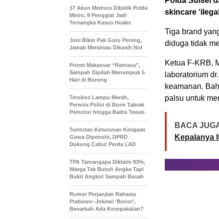
Polda Sulsel 
37 Akun Medsos Dibidik Polda
skincare ‘ileg
Metro, 9 Penggiat Jadi
Tersangka Kasus Hoaks
Tiga brand yan
Joni Bikin Pak Guru Pening,
diduga tidak m
Jawab Merantau Dikasih Nol
Ketua F-KRB, M
Potret Makassar “Rantasa”,
Sampah Dipilah Menumpuk 5
laboratorium dr
Hari di Borong
keamanan. Bah
palsu untuk me
Terobos Lampu Merah,
Perwira Polisi di Bone Tabrak
Pemotor hingga Balita Tewas
BACA JUGA
Tuntutan Keturunan Kerajaan
Kepalanya I
Gowa Dipenuhi, DPRD
Dukung Cabut Perda LAD
TPA Tamangapa Diklaim 93%,
Warga Tak Butuh Angka Tapi
Bukti Angkut Sampah Basah
Rumor Perjanjian Rahasia
Prabowo–Jokowi ‘Bocor’,
Benarkah Ada Kesepakatan?