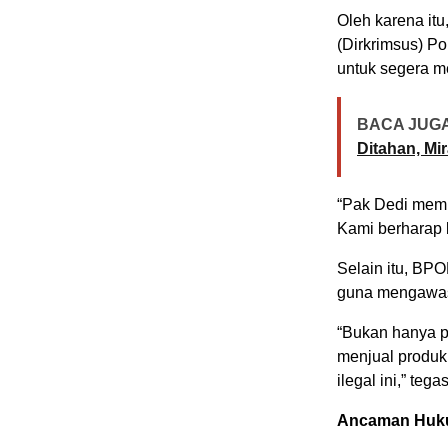
Oleh karena it
(Dirkrimsus) Po
untuk segera m
BACA JUGA
Ditahan, Mi
“Pak Dedi memi
Kami berharap b
Selain itu, BPO
guna mengawasi
“Bukan hanya p
menjual produk 
ilegal ini,” tega
Ancaman Huku