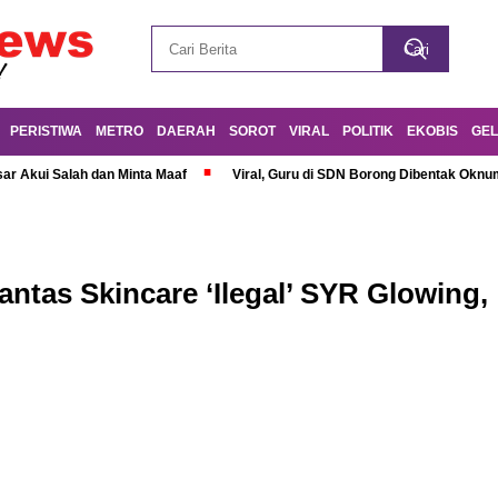
PERISTIWA
METRO
DAERAH
SOROT
VIRAL
POLITIK
EKOBIS
GEL
r Akui Salah dan Minta Maaf
Viral, Guru di SDN Borong Dibentak Oknum
antas Skincare ‘Ilegal’ SYR Glowing,