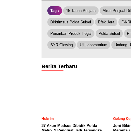
Tag :
15 Tahun Penjara
Akun Penjual Di
Dirkrimsus Polda Sulsel
Efek Jera
F-KR
Penarikan Produk Illegal
Polda Sulsel
Pr
SYR Glowing
Uji Laboratorium
Undang-U
Berita Terbaru
Hukrim
Geleng Ke
37 Akun Medsos Dibidik Polda
Joni Biki
Metro, 9 Penggiat Jadi Tersangka
Merantau 