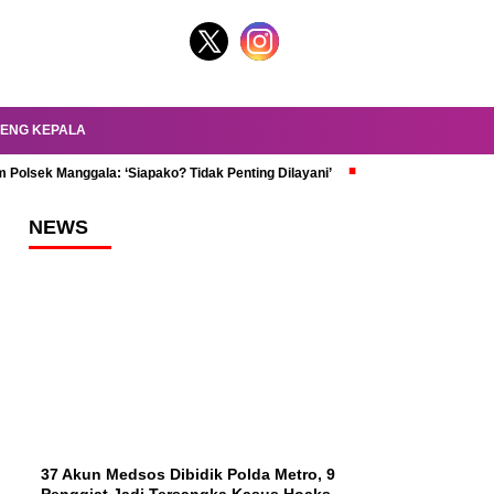
ENG KEPALA
 Polsek Manggala: ‘Siapako? Tidak Penting Dilayani’
dr. Oky Review Z
NEWS
37 Akun Medsos Dibidik Polda Metro, 9
Penggiat Jadi Tersangka Kasus Hoaks