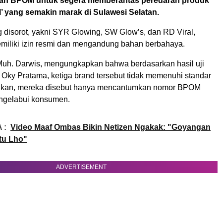
dan BPOM untuk segera memberantas peredaran produk
al’ yang semakin marak di Sulawesi Selatan.
g disorot, yakni SYR Glowing, SW Glow’s, dan RD Viral,
emiliki izin resmi dan mengandung bahan berbahaya.
uh. Darwis, mengungkapkan bahwa berdasarkan hasil uji
. Oky Pratama, ketiga brand tersebut tidak memenuhi standar
kan, mereka disebut hanya mencantumkan nomor BPOM
ngelabui konsumen.
 :
Video Maaf Ombas Bikin Netizen Ngakak: "Goyangan
tu Lho"
ADVERTISEMENT