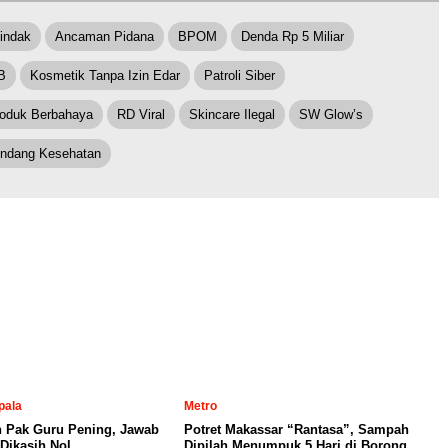
tindak
Ancaman Pidana
BPOM
Denda Rp 5 Miliar
B
Kosmetik Tanpa Izin Edar
Patroli Siber
oduk Berbahaya
RD Viral
Skincare Ilegal
SW Glow’s
ndang Kesehatan
pala
Metro
n Pak Guru Pening, Jawab
Potret Makassar “Rantasa”, Sampah
Dikasih Nol
Dipilah Menumpuk 5 Hari di Borong