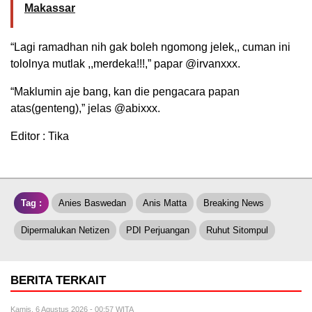
Makassar
“Lagi ramadhan nih gak boleh ngomong jelek,, cuman ini
tololnya mutlak ,,merdeka!!!,” papar @irvanxxx.
“Maklumin aje bang, kan die pengacara papan
atas(genteng),” jelas @abixxx.
Editor : Tika
Tag :
Anies Baswedan
Anis Matta
Breaking News
Dipermalukan Netizen
PDI Perjuangan
Ruhut Sitompul
BERITA TERKAIT
Kamis, 6 Agustus 2026 - 00:57 WITA