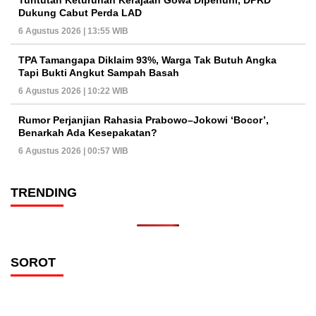
Tuntutan Keturunan Kerajaan Gowa Dipenuhi, DPRD
Dukung Cabut Perda LAD
6 Agustus 2026 | 13:55 WIB
TPA Tamangapa Diklaim 93%, Warga Tak Butuh Angka
Tapi Bukti Angkut Sampah Basah
6 Agustus 2026 | 10:22 WIB
Rumor Perjanjian Rahasia Prabowo–Jokowi ‘Bocor’,
Benarkah Ada Kesepakatan?
6 Agustus 2026 | 00:57 WIB
TRENDING
SOROT