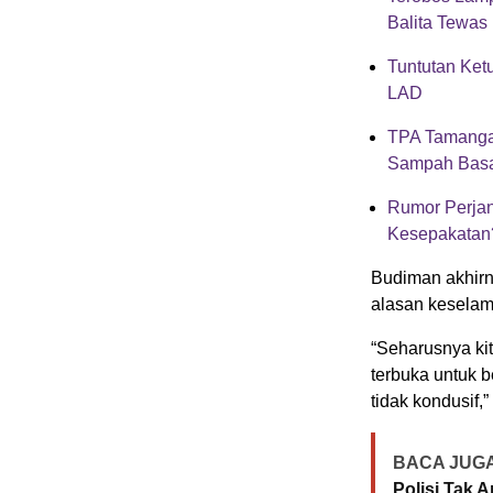
Balita Tewas
Tuntutan Ke
LAD
TPA Tamangap
Sampah Bas
Rumor Perjan
Kesepakatan
Budiman akhirn
alasan keselam
“Seharusnya kit
terbuka untuk b
tidak kondusif,
BACA JUGA
Polisi Tak 