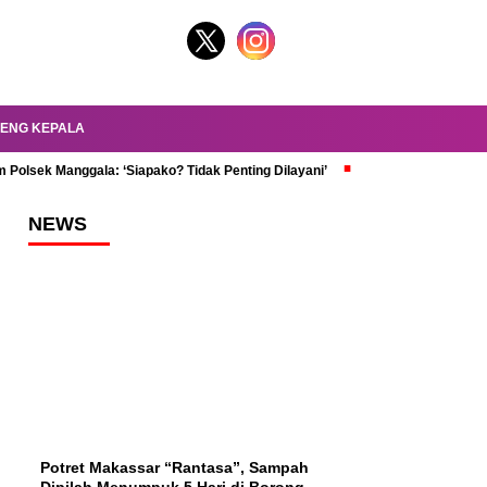
ENG KEPALA
 Polsek Manggala: ‘Siapako? Tidak Penting Dilayani’
dr. Oky Review Z
NEWS
Potret Makassar “Rantasa”, Sampah
Dipilah Menumpuk 5 Hari di Borong