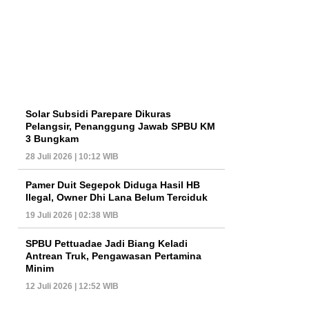
Solar Subsidi Parepare Dikuras
Pelangsir, Penanggung Jawab SPBU KM
3 Bungkam
28 Juli 2026 | 10:12 WIB
Pamer Duit Segepok Diduga Hasil HB
Ilegal, Owner Dhi Lana Belum Terciduk
19 Juli 2026 | 02:38 WIB
SPBU Pettuadae Jadi Biang Keladi
Antrean Truk, Pengawasan Pertamina
Minim
12 Juli 2026 | 12:52 WIB