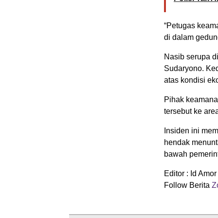
“Petugas keama
di dalam gedun
Nasib serupa 
Sudaryono. Ke
atas kondisi ek
Pihak keamanan
tersebut ke are
Insiden ini me
hendak menunta
bawah pemerin
Editor : Id Amor
Follow Berita
Zo