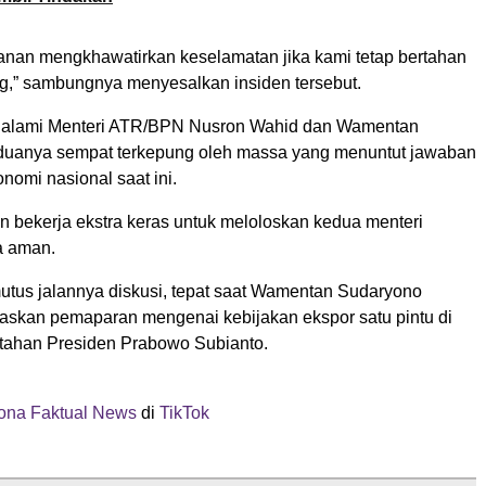
nan mengkhawatirkan keselamatan jika kami tetap bertahan
g,” sambungnya menyesalkan insiden tersebut.
dialami Menteri ATR/BPN Nusron Wahid dan Wamentan
duanya sempat terkepung oleh massa yang menuntut jawaban
onomi nasional saat ini.
 bekerja ekstra keras untuk meloloskan kedua menteri
a aman.
mutus jalannya diskusi, tepat saat Wamentan Sudaryono
skan pemaparan mengenai kebijakan ekspor satu pintu di
tahan Presiden Prabowo Subianto.
na Faktual News
di
TikTok