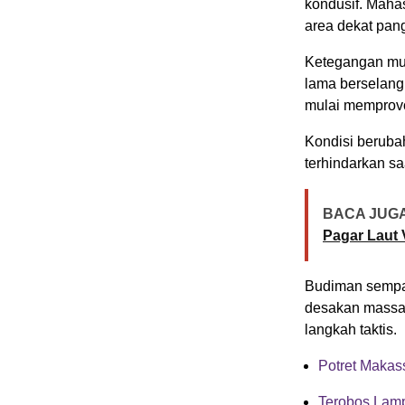
kondusif. Maha
area dekat pan
Ketegangan mul
lama berselang
mulai memprov
Kondisi berubah
terhindarkan s
BACA JUGA
Pagar Laut 
Budiman sempa
desakan massa
langkah taktis.
Potret Makas
Terobos Lamp