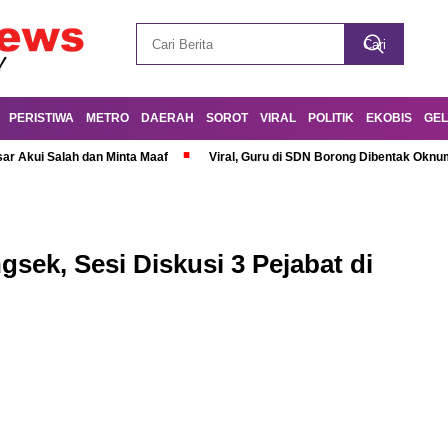
PERISTIWA
METRO
DAERAH
SOROT
VIRAL
POLITIK
EKOBIS
GEL
r Akui Salah dan Minta Maaf
Viral, Guru di SDN Borong Dibentak Oknum
sek, Sesi Diskusi 3 Pejabat di