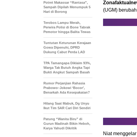
Zonafaktualn
Potret Makassar “Rantasa”,
Sampah Dipilah Menumpuk 5
(UGM) berubah 
Hari di Borong
Terobos Lampu Merah,
Perwira Polisi di Bone Tabrak
Pemotor hingga Balita Tewas
Tuntutan Keturunan Kerajaan
Gowa Dipenuhi, DPRD
Dukung Cabut Perda LAD
TPA Tamangapa Diklaim 93%,
Warga Tak Butuh Angka Tapi
Bukti Angkut Sampah Basah
Rumor Perjanjian Rahasia
Prabowo–Jokowi ‘Bocor’,
Benarkah Ada Kesepakatan?
Hilang Saat Mabuk, Dg Unyu
Ikut Tim SAR Cari Diri Sendiri
Patung “Wanita Biru” di
Gurun Madinah Bikin Heboh,
Karya Yahudi Dikritik
Niat menggelar 