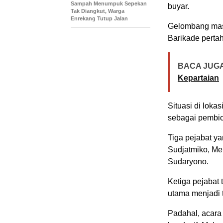
Sampah Menumpuk Sepekan
buyar.
Tak Diangkut, Warga
Enrekang Tutup Jalan
Gelombang mass
Barikade pertah
BACA JUGA
Kepartaian
Situasi di lok
sebagai pembica
Tiga pejabat y
Sudjatmiko, Me
Sudaryono.
Ketiga pejabat
utama menjadi t
Padahal, acara 