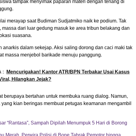
siswa tampak menyimak paparan materi dengan tenang di
ggung.
ai merayap saat Budiman Sudjatmiko naik ke podium. Tak
, massa dari luar gedung masuk ke area tribun belakang dan
okasi suasana.
 anarkis dalam sekejap. Aksi saling dorong dan caci maki tak
aat massa menjebol barikade menuju panggung.
 :
Mencurigakan! Kantor ATR/BPN Terbakar Usai Kasus
Viral, Hilangkan Jejak?
t berupaya bertahan untuk membuka ruang dialog. Namun,
 yang kian beringas membuat petugas keamanan mengambil
sar “Rantasa”, Sampah Dipilah Menumpuk 5 Hari di Borong
u Merah, Perwira Polisi di Bone Tabrak Pemotor hingga