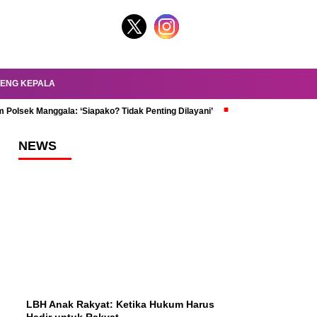
ENG KEPALA
 Polsek Manggala: ‘Siapako? Tidak Penting Dilayani’
dr. Oky Review Z
NEWS
LBH Anak Rakyat: Ketika Hukum Harus
Hadir untuk Rakyat