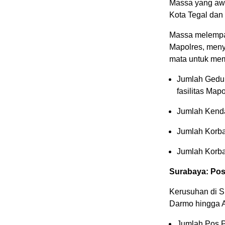
Massa yang aw
Kota Tegal dan
Massa melempa
Mapolres, meny
mata untuk me
Jumlah Gedun
fasilitas Map
Jumlah Kenda
Jumlah Korba
Jumlah Korba
Surabaya: Pos 
Kerusuhan di Su
Darmo hingga 
Jumlah Pos P