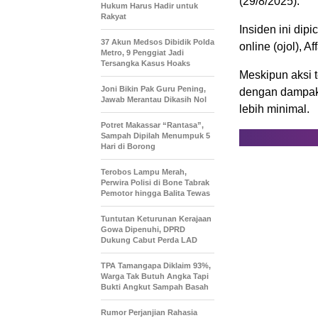
(29/8/2025).
Hukum Harus Hadir untuk
Rakyat
Insiden ini dip
37 Akun Medsos Dibidik Polda
online (ojol), 
Metro, 9 Penggiat Jadi
Tersangka Kasus Hoaks
Meskipun aksi t
Joni Bikin Pak Guru Pening,
dengan dampak 
Jawab Merantau Dikasih Nol
lebih minimal.
Potret Makassar “Rantasa”,
Sampah Dipilah Menumpuk 5
Hari di Borong
Terobos Lampu Merah,
Perwira Polisi di Bone Tabrak
Pemotor hingga Balita Tewas
Tuntutan Keturunan Kerajaan
Gowa Dipenuhi, DPRD
Dukung Cabut Perda LAD
TPA Tamangapa Diklaim 93%,
Warga Tak Butuh Angka Tapi
Bukti Angkut Sampah Basah
Rumor Perjanjian Rahasia