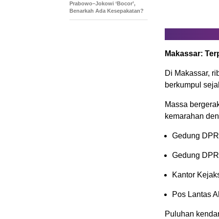
Prabowo–Jokowi ‘Bocor’,
Benarkah Ada Kesepakatan?
Makassar: Ter
Di Makassar, r
berkumpul sejak
Massa bergera
kemarahan den
Gedung DPRD
Gedung DPRD
Kantor Kejak
Pos Lantas A
Puluhan kendara