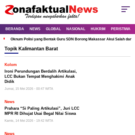
BERANDA
NEWS
GLOBAL
NASIONAL
HUKRIM
PERISTIWA
Oknum Polisi yang Bentak Guru SDN Borong Makassar Akui Salah dan M
Topik
Kalimantan Barat
Kolom
Ironi Perundungan Berdalih Artikulasi,
LCC Bukan Tempat Menghakimi Anak
Didik
Jumat, 15 Mei 2026 - 00:47 WITA
News
Prahara “Si Paling Artikulasi”, Juri LCC
MPR RI Dihujat Usai Begal Nilai Siswa
Kamis, 14 Mei 2026 - 19:42 WITA
News