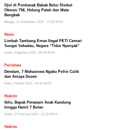
Ojol di Pontianak Babak Belur Disikut
Oknum TNI, Hidung Patah dan Mata
Bengkak
Minggu, 21 September 2025 - 17:59 WITA
News
Limbah Tambang Emas Ilegal PETI Cemari
Sungai Sekadau, Negara “Tidur Nyenyak”
Senin, 4 Agustus 2025 - 09:59 WITA
Peristiwa
Dendam, 7 Mahasiswa Ngaku Polisi Culik
dan Aniaya Dosen
Rabu, 8 Maret 2023 - 04:24 WITA
Hukrim
Iblis, Bapak Perawani Anak Kandung
hingga Hamil 7 Bulan
Senin, 27 Februari 2023 - 12:10 WITA
Hukrim