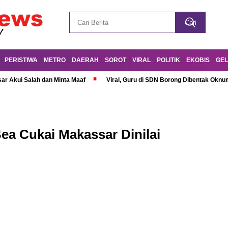
PERISTIWA
METRO
DAERAH
SOROT
VIRAL
POLITIK
EKOBIS
GEL
r Akui Salah dan Minta Maaf
Viral, Guru di SDN Borong Dibentak Oknum
ea Cukai Makassar Dinilai