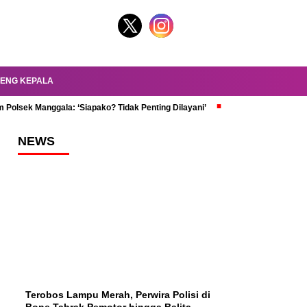
ENG KEPALA
 Polsek Manggala: ‘Siapako? Tidak Penting Dilayani’
dr. Oky Review Z
NEWS
Terobos Lampu Merah, Perwira Polisi di
Bone Tabrak Pemotor hingga Balita