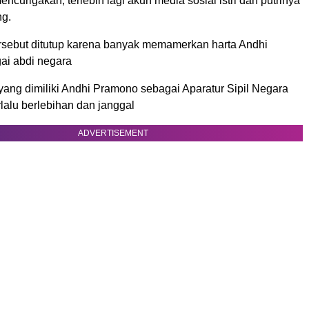
encurigakan, terlebih lagi akun media sosial istri dan putrinya
ng.
rsebut ditutup karena banyak memamerkan harta Andhi
ai abdi negara
yang dimiliki Andhi Pramono sebagai Aparatur Sipil Negara
erlalu berlebihan dan janggal
ADVERTISEMENT