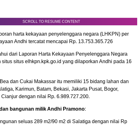
SCROLL TO RESUME CONTENT
poran harta kekayaan penyelenggara negara (LHKPN) per
kayaan Andhi tercatat mencapai Rp. 13.753.365.726
tahui dari Laporan Harta Kekayaan Penyelenggara Negara
itus situs elhkpn.kpk.go.id yang dilaporkan Andhi pada 16
Bea dan Cukai Makassar itu memiliki 15 bidang lahan dan
atiga, Karimun, Batam, Bekasi, Jakarta Pusat, Bogor,
Cianjur dengan nilai Rp. 6.989.727.200.
 dan bangunan milik Andhi Pramono
:
ngunan seluas 289 m2/90 m2 di Salatiga dengan nilai Rp