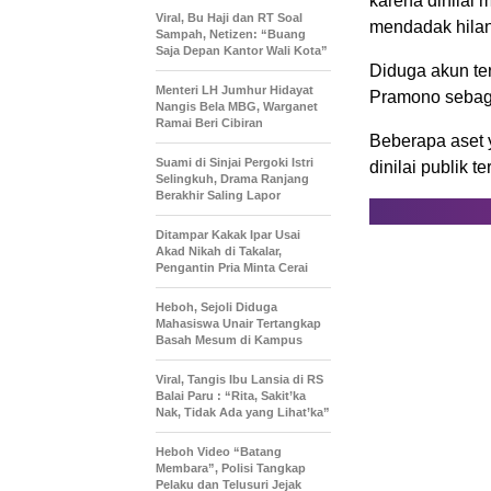
karena dinilai m
Viral, Bu Haji dan RT Soal
mendadak hila
Sampah, Netizen: “Buang
Saja Depan Kantor Wali Kota”
Diduga akun te
Menteri LH Jumhur Hidayat
Pramono sebag
Nangis Bela MBG, Warganet
Ramai Beri Cibiran
Beberapa aset 
Suami di Sinjai Pergoki Istri
dinilai publik t
Selingkuh, Drama Ranjang
Berakhir Saling Lapor
Ditampar Kakak Ipar Usai
Akad Nikah di Takalar,
Pengantin Pria Minta Cerai
Heboh, Sejoli Diduga
Mahasiswa Unair Tertangkap
Basah Mesum di Kampus
Viral, Tangis Ibu Lansia di RS
Balai Paru : “Rita, Sakit’ka
Nak, Tidak Ada yang Lihat’ka”
Heboh Video “Batang
Membara”, Polisi Tangkap
Pelaku dan Telusuri Jejak