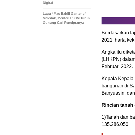
Digital
Lagu “Mas Bahlil Ganteng”
Meledak, Menteri ESDM Turun
Gunung Cari Penciptanya
Berdasarkan la
2021, harta ke
Angka itu dike
(LHKPN) dalam s
Februari 2022.
Kepala Kepala 
bangunan di Sal
Banyuasin, dan 
Rincian tanah
1)Tanah dan ba
135.286.050