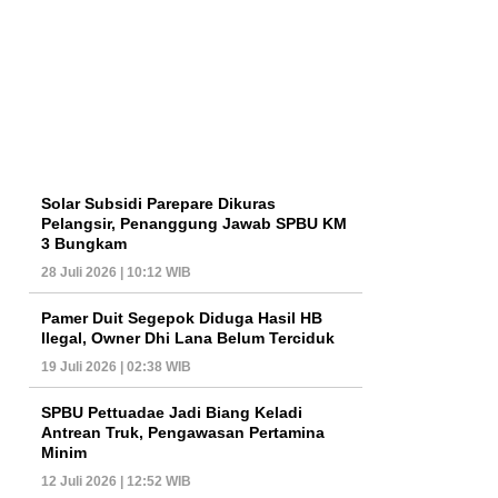
Solar Subsidi Parepare Dikuras
Pelangsir, Penanggung Jawab SPBU KM
3 Bungkam
28 Juli 2026 | 10:12 WIB
Pamer Duit Segepok Diduga Hasil HB
Ilegal, Owner Dhi Lana Belum Terciduk
19 Juli 2026 | 02:38 WIB
SPBU Pettuadae Jadi Biang Keladi
Antrean Truk, Pengawasan Pertamina
Minim
12 Juli 2026 | 12:52 WIB