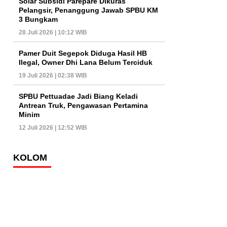
Solar Subsidi Parepare Dikuras
Pelangsir, Penanggung Jawab SPBU KM
3 Bungkam
28 Juli 2026 | 10:12 WIB
Pamer Duit Segepok Diduga Hasil HB
Ilegal, Owner Dhi Lana Belum Terciduk
19 Juli 2026 | 02:38 WIB
SPBU Pettuadae Jadi Biang Keladi
Antrean Truk, Pengawasan Pertamina
Minim
12 Juli 2026 | 12:52 WIB
KOLOM