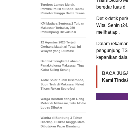
Trans Studio M
Terobos Lampu Merah,
beredar luas di
Perwira Polisi di Bone Tabrak
Pemotor hingga Balita Tewas
Detik-detik peri
KM Mutiara Sentosa 2 Tujuan
Wita, Senin (24
Makassar Terbakar, 250
melihat api.
Penumpang Dievakuasi
12 Agustus 2026 Terjadi
Dalam rekaman 
Gerhana Matahari Total, Ini
pengunjung TS
Wilayah yang Dilintasi
kepanikan dal
Bentrok Sengketa Lahan di
Panakkukang Makassar, Tiga
Kubu Saling Serang
BACA JUGA
Kami Tindak
Antre Solar 7 Jam Diserobot,
Sopir Truk di Makassar Nekat
Tikam Rekan Seprofesi
Warga Bentrok dengan Geng
Motor di Makassar, Satu Motor
Ludes Dibakar
Wanita di Bandung 3 Tahun
Disekap, Disiksa hingga Mata
Dibutakan Pacar Binatang