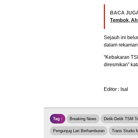
BACA JUGA
Tembok, Ah
Sejauh ini bel
dalam rekaman t
“Kebakaran TSM 
diresmikan” ka
Editor : Isal
Tag :
Breaking News
Detik-Detik TSM T
Pengunjug Lari Berhamburan
Trans Studio 