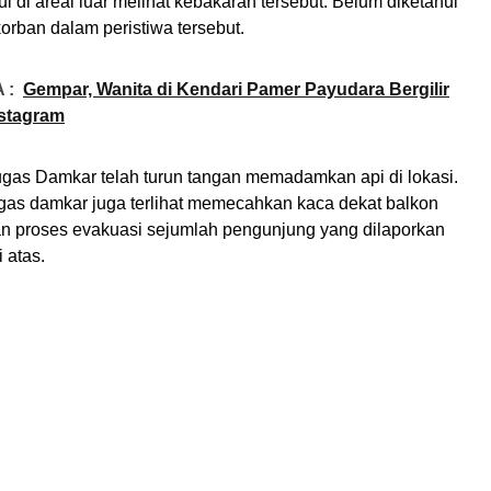
 di areal luar melihat kebakaran tersebut. Belum diketahui
korban dalam peristiwa tersebut.
 :
Gempar, Wanita di Kendari Pamer Payudara Bergilir
nstagram
tugas Damkar telah turun tangan memadamkan api di lokasi.
tugas damkar juga terlihat memecahkan kaca dekat balkon
n proses evakuasi sejumlah pengunjung yang dilaporkan
 atas.