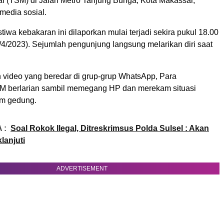
al (TSM) di Jalan Metro Tanjung Bunga, Kota Makassar,
 media sosial.
stiwa kebakaran ini dilaporkan mulai terjadi sekira pukul 18.00
/4/2023). Sejumlah pengunjung langsung melarikan diri saat
video yang beredar di grup-grup WhatsApp, Para
M berlarian sambil memegang HP dan merekam situasi
am gedung.
 :
Soal Rokok Ilegal, Ditreskrimsus Polda Sulsel : Akan
lanjuti
ADVERTISEMENT