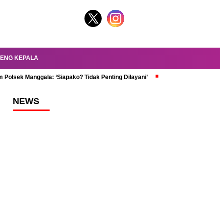
ENG KEPALA
 Polsek Manggala: ‘Siapako? Tidak Penting Dilayani’
dr. Oky Review Z
NEWS