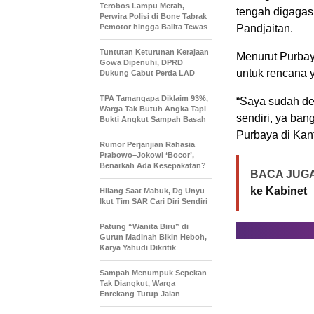
Terobos Lampu Merah,
tengah digagas
Perwira Polisi di Bone Tabrak
Pemotor hingga Balita Tewas
Pandjaitan.
Tuntutan Keturunan Kerajaan
Menurut Purbay
Gowa Dipenuhi, DPRD
untuk rencana y
Dukung Cabut Perda LAD
TPA Tamangapa Diklaim 93%,
“Saya sudah den
Warga Tak Butuh Angka Tapi
sendiri, ya ban
Bukti Angkut Sampah Basah
Purbaya di Kant
Rumor Perjanjian Rahasia
Prabowo–Jokowi ‘Bocor’,
Benarkah Ada Kesepakatan?
BACA JUGA
ke Kabinet
Hilang Saat Mabuk, Dg Unyu
Ikut Tim SAR Cari Diri Sendiri
Patung “Wanita Biru” di
Gurun Madinah Bikin Heboh,
Karya Yahudi Dikritik
Sampah Menumpuk Sepekan
Tak Diangkut, Warga
Enrekang Tutup Jalan