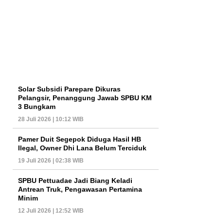
Solar Subsidi Parepare Dikuras
Pelangsir, Penanggung Jawab SPBU KM
3 Bungkam
28 Juli 2026 | 10:12 WIB
Pamer Duit Segepok Diduga Hasil HB
Ilegal, Owner Dhi Lana Belum Terciduk
19 Juli 2026 | 02:38 WIB
SPBU Pettuadae Jadi Biang Keladi
Antrean Truk, Pengawasan Pertamina
Minim
12 Juli 2026 | 12:52 WIB