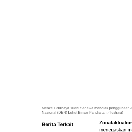
Menkeu Purbaya Yudhi Sadewa menolak penggunaan APB
Nasional (DEN) Luhut Binsar Pandjaitan. (Ilustrasi)
Zonafaktualn
Berita Terkait
menegaskan me