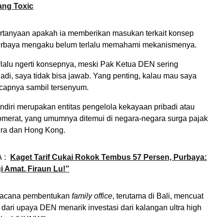
ang Toxic
tanyaan apakah ia memberikan masukan terkait konsep
urbaya mengaku belum terlalu memahami mekanismenya.
rlalu ngerti konsepnya, meski Pak Ketua DEN sering
di, saya tidak bisa jawab. Yang penting, kalau mau saya
ucapnya sambil tersenyum.
ndiri merupakan entitas pengelola kekayaan pribadi atau
omerat, yang umumnya ditemui di negara-negara surga pajak
ura dan Hong Kong.
 :
Kaget Tarif Cukai Rokok Tembus 57 Persen, Purbaya:
i Amat. Firaun Lu!”
 wacana pembentukan
family office
, terutama di Bali, mencuat
dari upaya DEN menarik investasi dari kalangan ultra high