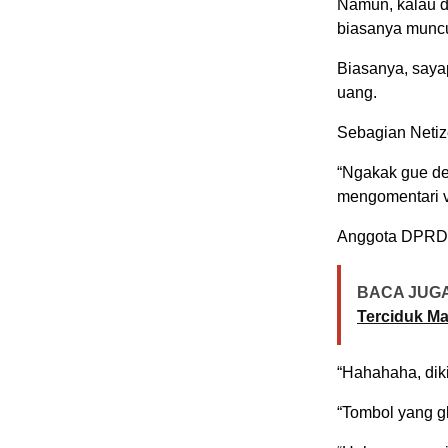
Namun, kalau d
biasanya muncul
Biasanya, saya
uang.
Sebagian Netiz
“Ngakak gue den
mengomentari v
Anggota DPRD da
BACA JUGA
Terciduk Ma
“Hahahaha, dikir
“Tombol yang gk