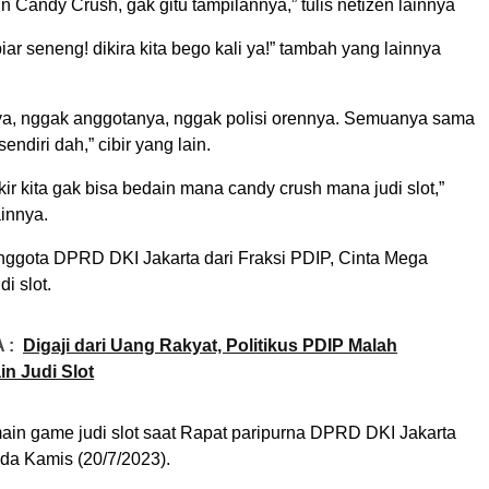
 Candy Crush, gak gitu tampilannya,” tulis netizen lainnya
 biar seneng! dikira kita bego kali ya!” tambah yang lainnya
ya, nggak anggotanya, nggak polisi orennya. Semuanya sama
sendiri dah,” cibir yang lain.
kir kita gak bisa bedain mana candy crush mana judi slot,”
ainnya.
ggota DPRD DKI Jakarta dari Fraksi PDIP, Cinta Mega
di slot.
 :
Digaji dari Uang Rakyat, Politikus PDIP Malah
in Judi Slot
main game judi slot saat Rapat paripurna DPRD DKI Jakarta
da Kamis (20/7/2023).