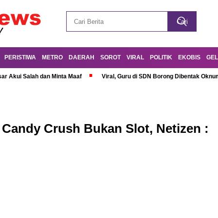
PERISTIWA
METRO
DAERAH
SOROT
VIRAL
POLITIK
EKOBIS
GEL
r Akui Salah dan Minta Maaf
Viral, Guru di SDN Borong Dibentak Oknum
 Candy Crush Bukan Slot, Netizen :