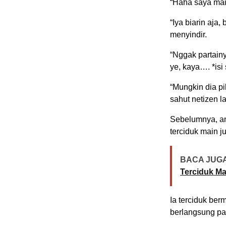
“Haha saya main
“Iya biarin aja,
menyindir.
“Nggak partain
ye, kaya…. *isi 
“Mungkin dia pi
sahut netizen l
Sebelumnya, an
terciduk main ju
BACA JUGA
Terciduk Ma
Ia terciduk ber
berlangsung pa