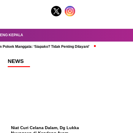
ENG KEPALA
 Polsek Manggala: ‘Siapako? Tidak Penting Dilayani’
dr. Oky Review Z
NEWS
Niat Curi Celana Dalam, Dg Lukka
Nyungsep di Kandang Ayam