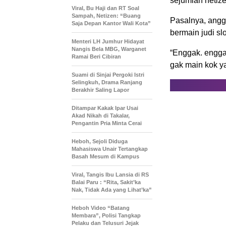
sejumlah netize
Viral, Bu Haji dan RT Soal
Sampah, Netizen: “Buang
Pasalnya, angg
Saja Depan Kantor Wali Kota”
bermain judi sl
Menteri LH Jumhur Hidayat
Nangis Bela MBG, Warganet
“Enggak. engga
Ramai Beri Cibiran
gak main kok y
Suami di Sinjai Pergoki Istri
Selingkuh, Drama Ranjang
Berakhir Saling Lapor
Ditampar Kakak Ipar Usai
Akad Nikah di Takalar,
Pengantin Pria Minta Cerai
Heboh, Sejoli Diduga
Mahasiswa Unair Tertangkap
Basah Mesum di Kampus
Viral, Tangis Ibu Lansia di RS
Balai Paru : “Rita, Sakit’ka
Nak, Tidak Ada yang Lihat’ka”
Heboh Video “Batang
Membara”, Polisi Tangkap
Pelaku dan Telusuri Jejak