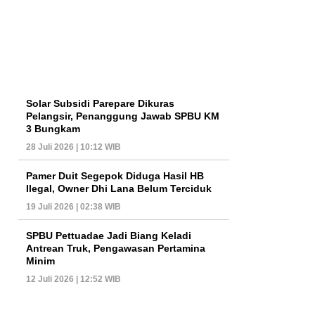
Solar Subsidi Parepare Dikuras
Pelangsir, Penanggung Jawab SPBU KM
3 Bungkam
28 Juli 2026 | 10:12 WIB
Pamer Duit Segepok Diduga Hasil HB
Ilegal, Owner Dhi Lana Belum Terciduk
19 Juli 2026 | 02:38 WIB
SPBU Pettuadae Jadi Biang Keladi
Antrean Truk, Pengawasan Pertamina
Minim
12 Juli 2026 | 12:52 WIB