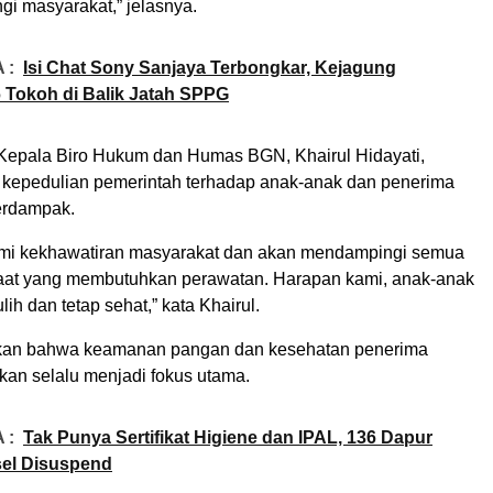
gi masyarakat,” jelasnya.
 :
Isi Chat Sony Sanjaya Terbongkar, Kejagung
 Tokoh di Balik Jatah SPPG
 Kepala Biro Hukum dan Humas BGN, Khairul Hidayati,
kepedulian pemerintah terhadap anak-anak dan penerima
erdampak.
i kekhawatiran masyarakat dan akan mendampingi semua
aat yang membutuhkan perawatan. Harapan kami, anak-anak
lih dan tetap sehat,” kata Khairul.
n bahwa keamanan pangan dan kesehatan penerima
an selalu menjadi fokus utama.
 :
Tak Punya Sertifikat Higiene dan IPAL, 136 Dapur
sel Disuspend