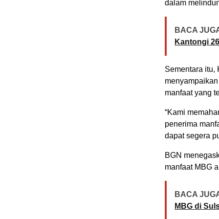
dalam melindun
BACA JUGA
Kantongi 26
Sementara itu,
menyampaikan 
manfaat yang t
“Kami memaham
penerima manf
dapat segera pu
BGN menegaska
manfaat MBG ak
BACA JUGA
MBG di Sul