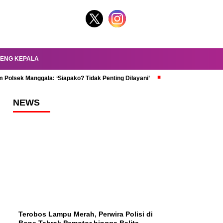
ENG KEPALA
 Polsek Manggala: ‘Siapako? Tidak Penting Dilayani’
dr. Oky Review Z
NEWS
Terobos Lampu Merah, Perwira Polisi di
Bone Tabrak Pemotor hingga Balita