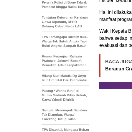
insiden keracu
Perwira Polisi di Bone Tabrak
Pemotor hingga Balita Tewas
Hal ini dilaku
Tuntutan Keturunan Kerajaan
manfaat progra
Gowa Dipenuhi, DPRD
Dukung Cabut Perda LAD
Wakil Kepala B
TPA Tamangapa Diklaim 93%,
bahwa setiap i
Warga Tak Butuh Angka Tapi
evakuasi dan p
Bukti Angkut Sampah Basah
Rumor Perjanjian Rahasia
Prabowo–Jokowi ‘Bocor’,
BACA JUGA
Benarkah Ada Kesepakatan?
Beracun Grat
Hilang Saat Mabuk, Dg Unyu
Ikut Tim SAR Cari Diri Sendiri
Patung “Wanita Biru” di
Gurun Madinah Bikin Heboh,
Karya Yahudi Dikritik
Sampah Menumpuk Sepekan
Tak Diangkut, Warga
Enrekang Tutup Jalan
TPA Disanksi, Mengapa Beban