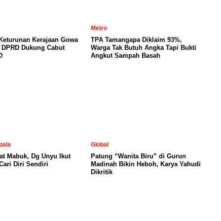
Metro
 Keturunan Kerajaan Gowa
TPA Tamangapa Diklaim 93%,
, DPRD Dukung Cabut
Warga Tak Butuh Angka Tapi Bukti
D
Angkut Sampah Basah
pala
Global
at Mabuk, Dg Unyu Ikut
Patung “Wanita Biru” di Gurun
ari Diri Sendiri
Madinah Bikin Heboh, Karya Yahudi
Dikritik