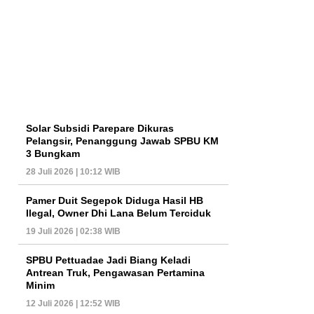
Solar Subsidi Parepare Dikuras
Pelangsir, Penanggung Jawab SPBU KM
3 Bungkam
28 Juli 2026 | 10:12 WIB
Pamer Duit Segepok Diduga Hasil HB
Ilegal, Owner Dhi Lana Belum Terciduk
19 Juli 2026 | 02:38 WIB
SPBU Pettuadae Jadi Biang Keladi
Antrean Truk, Pengawasan Pertamina
Minim
12 Juli 2026 | 12:52 WIB