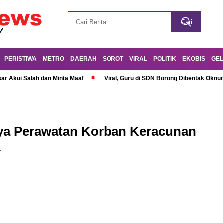
PERISTIWA
METRO
DAERAH
SOROT
VIRAL
POLITIK
EKOBIS
GEL
r Akui Salah dan Minta Maaf
Viral, Guru di SDN Borong Dibentak Oknum
aya Perawatan Korban Keracunan
a