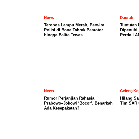
News
Daerah
Terobos Lampu Merah, Perwira
Tuntutan
Polisi di Bone Tabrak Pemotor
Dipenuhi
hingga Balita Tewas
Perda LA
News
Geleng Ke
Rumor Perjanjian Rahasia
Hilang Sa
Prabowo–Jokowi ‘Bocor’, Benarkah
Tim SAR C
Ada Kesepakatan?