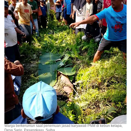
Warga berkerumun saat penemuan jasad karyawati PNM di kebun kelapa,
Desa Sarjo, Pasangkayu, Sulba