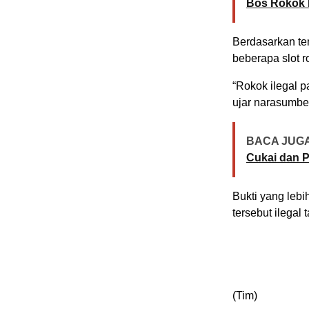
Bos Rokok I
Berdasarkan t
beberapa slot ro
“Rokok ilegal pa
ujar narasumber
BACA JUGA
Cukai dan P
Bukti yang leb
tersebut ilegal 
(Tim)