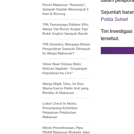
dalam pelapor
Potret Makassar “Rantasa”,
Sampah Dipilah Menumpuk 5
Sejumlah barang
Hari di Borong
Polda Sulsel
TPA Tamangapa Diklaim 93%,
Warga Tak Butuh Angka Tapi
Tim Investigasi
Bukti Angkut Sampah Basah
tersebut.
TPA Disanksi, Mengapa Beban
Pengolahan Sampah Ditimpuk
ke Warga Makassar?
Video Maaf Ombas Bikin
Netizen Ngakak: “Goyangan
Kepalanya Itu Lho”
Warga Wajib Tahu, Ini Dua
Warna Karcis Parkir Asli yang
Berlaku di Makassar
Loket Check In Molor,
Penumpang Keluhkan
Pelayanan Pelabuhan
Makassar
Minim Pemeliharaan, Pipa
PDAM Makassar Blokade Jalur