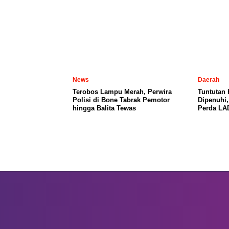
News
Daerah
Terobos Lampu Merah, Perwira
Tuntutan
Polisi di Bone Tabrak Pemotor
Dipenuhi
hingga Balita Tewas
Perda LA