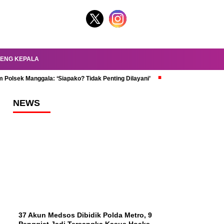
ENG KEPALA
 Polsek Manggala: ‘Siapako? Tidak Penting Dilayani’
dr. Oky Review Z
NEWS
37 Akun Medsos Dibidik Polda Metro, 9
Penggiat Jadi Tersangka Kasus Hoaks