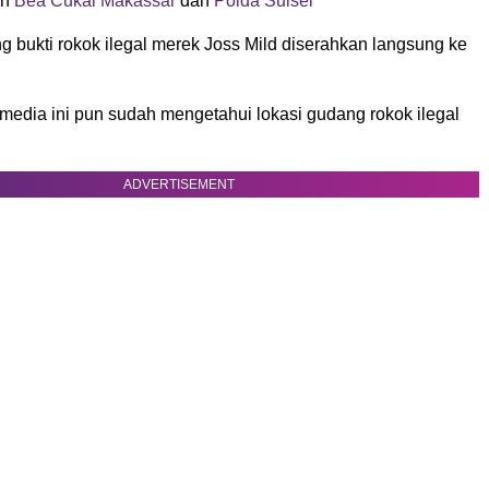
an
Bea Cukai Makassar
dan
Polda Sulsel
 bukti rokok ilegal merek Joss Mild diserahkan langsung ke
 media ini pun sudah mengetahui lokasi gudang rokok ilegal
ADVERTISEMENT