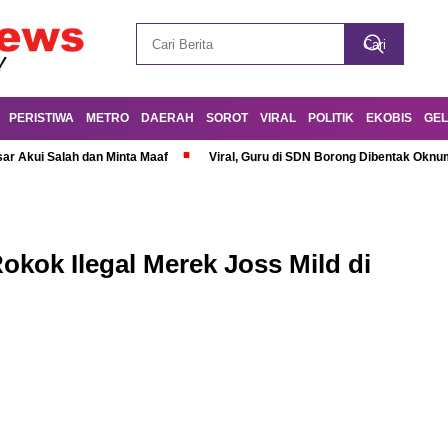
PERISTIWA
METRO
DAERAH
SOROT
VIRAL
POLITIK
EKOBIS
GEL
r Akui Salah dan Minta Maaf
Viral, Guru di SDN Borong Dibentak Oknum
okok Ilegal Merek Joss Mild di