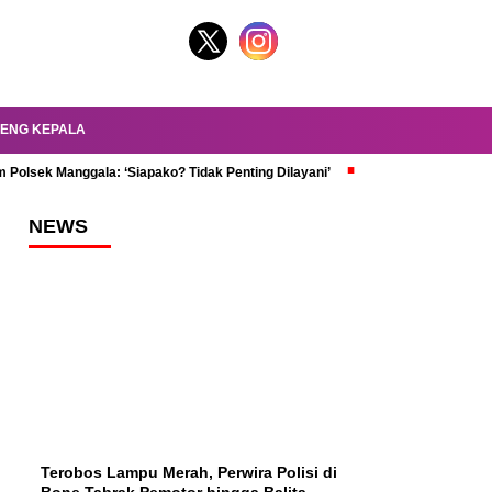
ENG KEPALA
 Polsek Manggala: ‘Siapako? Tidak Penting Dilayani’
dr. Oky Review Z
NEWS
Terobos Lampu Merah, Perwira Polisi di
Bone Tabrak Pemotor hingga Balita