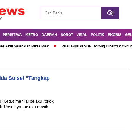
PERISTIWA
METRO
DAERAH
SOROT
VIRAL
POLITIK
EKOBIS
GEL
r Akui Salah dan Minta Maaf
Viral, Guru di SDN Borong Dibentak Oknum
lda Sulsel “Tangkap
 (GRB) menilai pelaku rokok
li. Pasalnya, pelaku masih