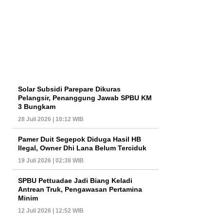
Solar Subsidi Parepare Dikuras
Pelangsir, Penanggung Jawab SPBU KM
3 Bungkam
28 Juli 2026 | 10:12 WIB
Pamer Duit Segepok Diduga Hasil HB
Ilegal, Owner Dhi Lana Belum Terciduk
19 Juli 2026 | 02:38 WIB
SPBU Pettuadae Jadi Biang Keladi
Antrean Truk, Pengawasan Pertamina
Minim
12 Juli 2026 | 12:52 WIB