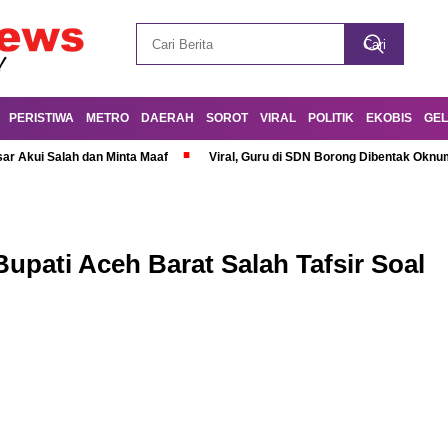
PERISTIWA
METRO
DAERAH
SOROT
VIRAL
POLITIK
EKOBIS
GEL
r Akui Salah dan Minta Maaf
Viral, Guru di SDN Borong Dibentak Oknum
upati Aceh Barat Salah Tafsir Soal