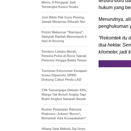
terburu-buru d
Metro, 9 Penggiat Jadi
Tersangka Kasus Hoaks
hukum yang ber
Joni Bikin Pak Guru Pening,
Menurutnya, ali
Jawab Merantau Dikasih Nol
penghukuman y
Potret Makassar “Rantasa”,
Sampah Dipilah Menumpuk 5
“Rekomtek itu d
Hari di Borong
dua hektar. Se
kilometer, jadi
Terobos Lampu Merah,
Perwira Polisi di Bone Tabrak
Pemotor hingga Balita Tewas
Tuntutan Keturunan Kerajaan
Gowa Dipenuhi, DPRD
Dukung Cabut Perda LAD
TPA Tamangapa Diklaim 93%,
Warga Tak Butuh Angka Tapi
Bukti Angkut Sampah Basah
Rumor Perjanjian Rahasia
Prabowo–Jokowi ‘Bocor’,
Benarkah Ada Kesepakatan?
Hilang Saat Mabuk, Dg Unyu