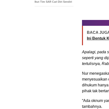
Ikut Tim SAR Cari Diri Sendiri
BACA JUGA
Ini Bentuk 
Apalagi, pada s
seperti yang d
tertulisnya, Ra
Nur menegaskan,
menyesuaikan d
dihukum hanya 
pihak tak bert
“Ada oknum yang
tambahnya.