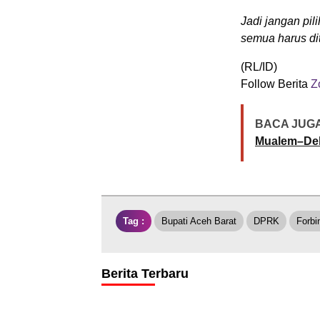
Jadi jangan pil
semua harus dit
(RL/ID)
Follow Berita
Zo
BACA JUGA
Mualem–De
Tag :
Bupati Aceh Barat
DPRK
Forbi
Berita Terbaru