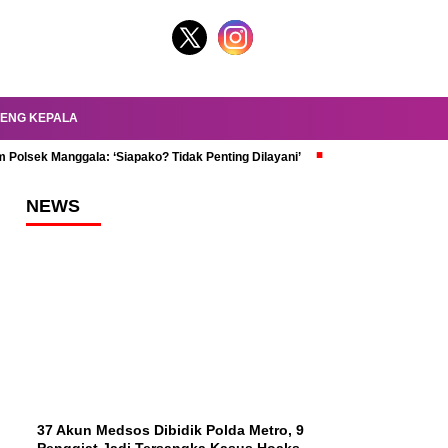
ENG KEPALA
 Polsek Manggala: ‘Siapako? Tidak Penting Dilayani’
dr. Oky Review Z
NEWS
37 Akun Medsos Dibidik Polda Metro, 9
Penggiat Jadi Tersangka Kasus Hoaks