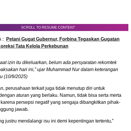
SCROLL TO RESUME CONTENT
 :
Petani Gugat Gubernur, Forbina Tegaskan Gugatan
Koreksi Tata Kelola Perkebunan
aat izin itu dikeluarkan, belum ada persyaratan rekomtek
ipaksakan hari ini,” ujar Muhammad Nur dalam keterangan
bu (10/9/2025)
 perusahaan terkait juga tidak menutup diri untuk
engan aturan yang berlaku. Namun, tidak bisa serta merta
karena persepsi negatif yang sengaja dibangkitkan pihak-
anggung jawab.
 justru mendalangi isu ini demi kepentingan tertentu,”