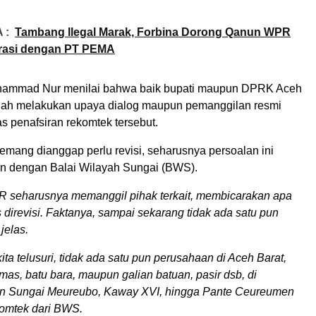
 :
Tambang Ilegal Marak, Forbina Dorong Qanun WPR
rasi dengan PT PEMA
uhammad Nur menilai bahwa baik bupati maupun DPRK Aceh
rnah melakukan upaya dialog maupun pemanggilan resmi
 penafsiran rekomtek tersebut.
emang dianggap perlu revisi, seharusnya persoalan ini
n dengan Balai Wilayah Sungai (BWS).
R seharusnya memanggil pihak terkait, membicarakan apa
 direvisi. Faktanya, sampai sekarang tidak ada satu pun
jelas.
ita telusuri, tidak ada satu pun perusahaan di Aceh Barat,
as, batu bara, maupun galian batuan, pasir dsb, di
an Sungai Meureubo, Kaway XVI, hingga Pante Ceureumen
omtek dari BWS.