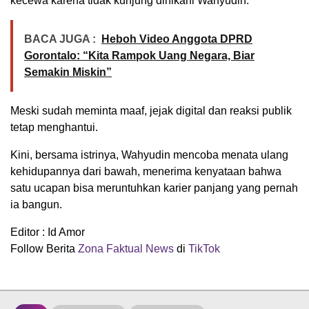
kecewa karena tidak kunjung dinikahi Wahyudin.
BACA JUGA :
Heboh Video Anggota DPRD
Gorontalo: “Kita Rampok Uang Negara, Biar
Semakin Miskin”
Meski sudah meminta maaf, jejak digital dan reaksi publik
tetap menghantui.
Kini, bersama istrinya, Wahyudin mencoba menata ulang
kehidupannya dari bawah, menerima kenyataan bahwa
satu ucapan bisa meruntuhkan karier panjang yang pernah
ia bangun.
Editor : Id Amor
Follow Berita
Zona Faktual News
di
TikTok