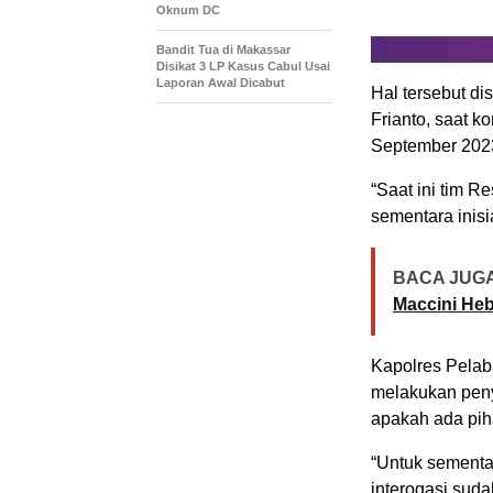
Oknum DC
Bandit Tua di Makassar
Disikat 3 LP Kasus Cabul Usai
Laporan Awal Dicabut
Hal tersebut d
Frianto, saat k
September 202
“Saat ini tim 
sementara inis
BACA JUGA
Maccini He
Kapolres Pela
melakukan penye
apakah ada pih
“Untuk sementa
interogasi suda