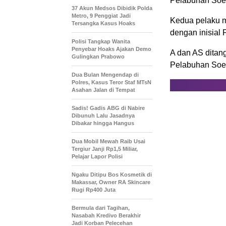
Pelabuhan Soeka
37 Akun Medsos Dibidik Polda
Metro, 9 Penggiat Jadi
Kedua pelaku m
Tersangka Kasus Hoaks
dengan inisial
Polisi Tangkap Wanita
Penyebar Hoaks Ajakan Demo
A dan AS ditan
Gulingkan Prabowo
Pelabuhan Soek
Dua Bulan Mengendap di
Polres, Kasus Teror Staf MTsN
Asahan Jalan di Tempat
Sadis! Gadis ABG di Nabire
Dibunuh Lalu Jasadnya
Dibakar hingga Hangus
Dua Mobil Mewah Raib Usai
Tergiur Janji Rp1,5 Miliar,
Pelajar Lapor Polisi
Ngaku Ditipu Bos Kosmetik di
Makassar, Owner RA Skincare
Rugi Rp400 Juta
Bermula dari Tagihan,
Nasabah Kredivo Berakhir
Jadi Korban Pelecehan