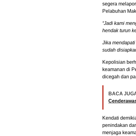
segera melapor
Pelabuhan Mak
“Jadi kami me
hendak turun k
Jika mendapati 
sudah disiapka
Kepolisian ber
keamanan di Pe
dicegah dan pa
BACA JUGA
Cenderawas
Kendati demiki
penindakan dan
menjaga keaman