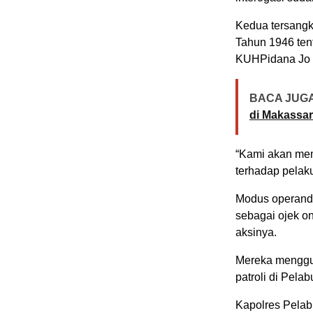
Kedua tersangk
Tahun 1946 te
KUHPidana Jo 
BACA JUGA
di Makassar
“Kami akan me
terhadap pelaku
Modus operandi
sebagai ojek o
aksinya.
Mereka menggun
patroli di Pel
Kapolres Pela