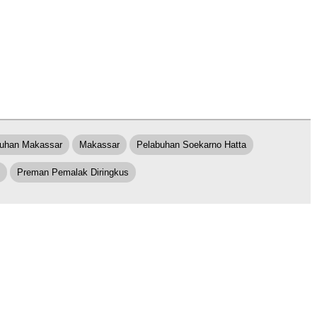
buhan Makassar
Makassar
Pelabuhan Soekarno Hatta
Preman Pemalak Diringkus