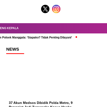
ENG KEPALA
 Polsek Manggala: ‘Siapako? Tidak Penting Dilayani’
dr. Oky Review Z
NEWS
37 Akun Medsos Dibidik Polda Metro, 9
Penggiat Jadi Tersangka Kasus Hoaks