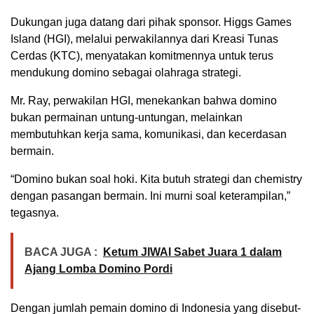
Dukungan juga datang dari pihak sponsor. Higgs Games
Island (HGI), melalui perwakilannya dari Kreasi Tunas
Cerdas (KTC), menyatakan komitmennya untuk terus
mendukung domino sebagai olahraga strategi.
Mr. Ray, perwakilan HGI, menekankan bahwa domino
bukan permainan untung-untungan, melainkan
membutuhkan kerja sama, komunikasi, dan kecerdasan
bermain.
“Domino bukan soal hoki. Kita butuh strategi dan chemistry
dengan pasangan bermain. Ini murni soal keterampilan,”
tegasnya.
BACA JUGA :
Ketum JIWAI Sabet Juara 1 dalam
Ajang Lomba Domino Pordi
Dengan jumlah pemain domino di Indonesia yang disebut-