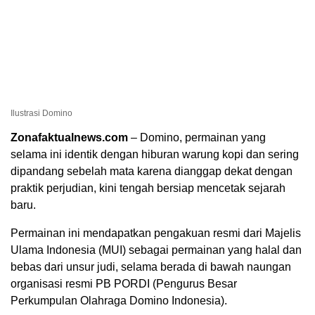
Ilustrasi Domino
Zonafaktualnews.com
– Domino, permainan yang
selama ini identik dengan hiburan warung kopi dan sering
dipandang sebelah mata karena dianggap dekat dengan
praktik perjudian, kini tengah bersiap mencetak sejarah
baru.
Permainan ini mendapatkan pengakuan resmi dari Majelis
Ulama Indonesia (MUI) sebagai permainan yang halal dan
bebas dari unsur judi, selama berada di bawah naungan
organisasi resmi PB PORDI (Pengurus Besar
Perkumpulan Olahraga Domino Indonesia).