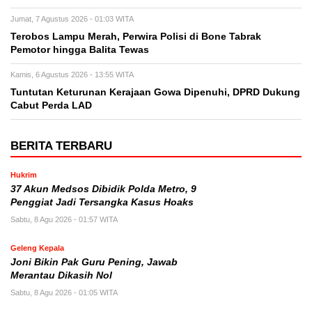
Jumat, 7 Agustus 2026 - 01:03 WITA
Terobos Lampu Merah, Perwira Polisi di Bone Tabrak
Pemotor hingga Balita Tewas
Kamis, 6 Agustus 2026 - 13:55 WITA
Tuntutan Keturunan Kerajaan Gowa Dipenuhi, DPRD Dukung
Cabut Perda LAD
BERITA TERBARU
Hukrim
37 Akun Medsos Dibidik Polda Metro, 9
Penggiat Jadi Tersangka Kasus Hoaks
Sabtu, 8 Agu 2026 - 01:57 WITA
Geleng Kepala
Joni Bikin Pak Guru Pening, Jawab
Merantau Dikasih Nol
Sabtu, 8 Agu 2026 - 01:05 WITA