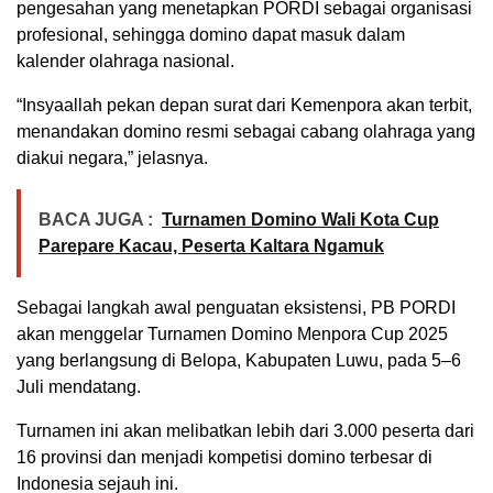
pengesahan yang menetapkan PORDI sebagai organisasi
profesional, sehingga domino dapat masuk dalam
kalender olahraga nasional.
“Insyaallah pekan depan surat dari Kemenpora akan terbit,
menandakan domino resmi sebagai cabang olahraga yang
diakui negara,” jelasnya.
BACA JUGA :
Turnamen Domino Wali Kota Cup
Parepare Kacau, Peserta Kaltara Ngamuk
Sebagai langkah awal penguatan eksistensi, PB PORDI
akan menggelar Turnamen Domino Menpora Cup 2025
yang berlangsung di Belopa, Kabupaten Luwu, pada 5–6
Juli mendatang.
Turnamen ini akan melibatkan lebih dari 3.000 peserta dari
16 provinsi dan menjadi kompetisi domino terbesar di
Indonesia sejauh ini.