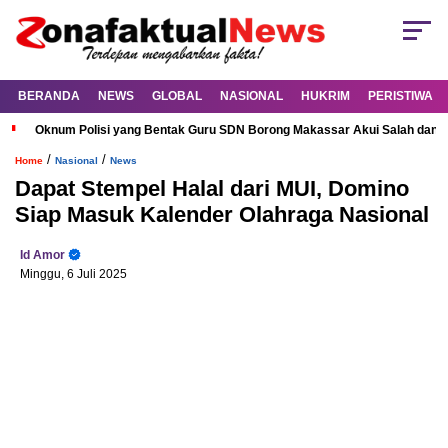
BERANDA
NEWS
GLOBAL
NASIONAL
HUKRIM
PERISTIWA
Oknum Polisi yang Bentak Guru SDN Borong Makassar Akui Salah dan M
/
/
Home
Nasional
News
Dapat Stempel Halal dari MUI, Domino
Siap Masuk Kalender Olahraga Nasional
Id Amor
Minggu, 6 Juli 2025