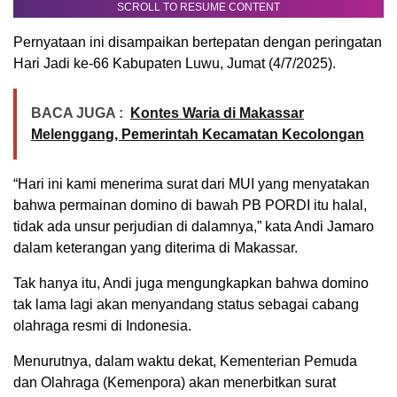
SCROLL TO RESUME CONTENT
Pernyataan ini disampaikan bertepatan dengan peringatan
Hari Jadi ke-66 Kabupaten Luwu, Jumat (4/7/2025).
BACA JUGA :
Kontes Waria di Makassar
Melenggang, Pemerintah Kecamatan Kecolongan
“Hari ini kami menerima surat dari MUI yang menyatakan
bahwa permainan domino di bawah PB PORDI itu halal,
tidak ada unsur perjudian di dalamnya,” kata Andi Jamaro
dalam keterangan yang diterima di Makassar.
Tak hanya itu, Andi juga mengungkapkan bahwa domino
tak lama lagi akan menyandang status sebagai cabang
olahraga resmi di Indonesia.
Menurutnya, dalam waktu dekat, Kementerian Pemuda
dan Olahraga (Kemenpora) akan menerbitkan surat