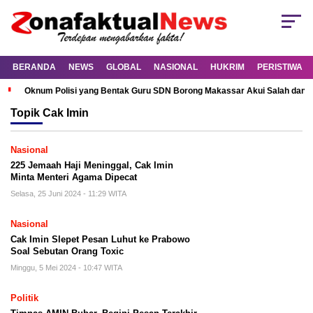
BERANDA
NEWS
GLOBAL
NASIONAL
HUKRIM
PERISTIWA
Oknum Polisi yang Bentak Guru SDN Borong Makassar Akui Salah dan M
Topik
Cak Imin
Nasional
225 Jemaah Haji Meninggal, Cak Imin
Minta Menteri Agama Dipecat
Selasa, 25 Juni 2024 - 11:29 WITA
Nasional
Cak Imin Slepet Pesan Luhut ke Prabowo
Soal Sebutan Orang Toxic
Minggu, 5 Mei 2024 - 10:47 WITA
Politik