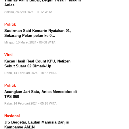
Timnas AMIN Bubar, Begini Pesan Terakhir
Anies
Selasa, 30 April 2024 - 11:12 WITA
Politik
Sudirman Said Kemarin Nyatakan 01,
Sekarang Pelan-pelan ke 0…
Minggu, 10 Maret 2024 - 06:08 WITA
Viral
Kacau Hasil Real Count KPU, Netizen
Sebut Suara 02 Dimark-Up
Rabu, 14 Februari 2024 - 18:32 WITA
Politik
Acungkan Jari Satu, Anies Mencoblos di
TPS 060
Rabu, 14 Februari 2024 - 05:18 WITA
Nasional
JIS Bergetar, Lautan Manusia Banjiri
Kampanye AM1N