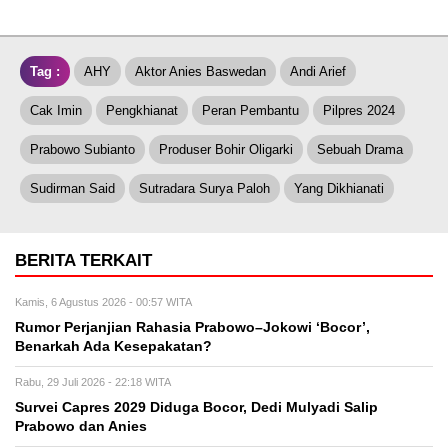
Tag :
AHY
Aktor Anies Baswedan
Andi Arief
Cak Imin
Pengkhianat
Peran Pembantu
Pilpres 2024
Prabowo Subianto
Produser Bohir Oligarki
Sebuah Drama
Sudirman Said
Sutradara Surya Paloh
Yang Dikhianati
BERITA TERKAIT
Kamis, 6 Agustus 2026 - 00:57 WITA
Rumor Perjanjian Rahasia Prabowo–Jokowi ‘Bocor’,
Benarkah Ada Kesepakatan?
Rabu, 29 Juli 2026 - 22:18 WITA
Survei Capres 2029 Diduga Bocor, Dedi Mulyadi Salip
Prabowo dan Anies