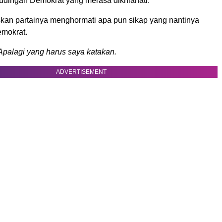
udingan Demokrat yang merasa dikhianati.
an partainya menghormati apa pun sikap yang nantinya
emokrat.
Apalagi yang harus saya katakan.
ADVERTISEMENT