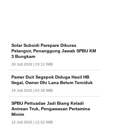
Solar Subsidi Parepare Dikuras
Pelangsir, Penanggung Jawab SPBU KM
3 Bungkam
28 Juli 2026 | 10:12 WIB
Pamer Duit Segepok Diduga Hasil HB
Ilegal, Owner Dhi Lana Belum Terciduk
19 Juli 2026 | 02:38 WIB
SPBU Pettuadae Jadi Biang Keladi
Antrean Truk, Pengawasan Pertamina
Minim
12 Juli 2026 | 12:52 WIB