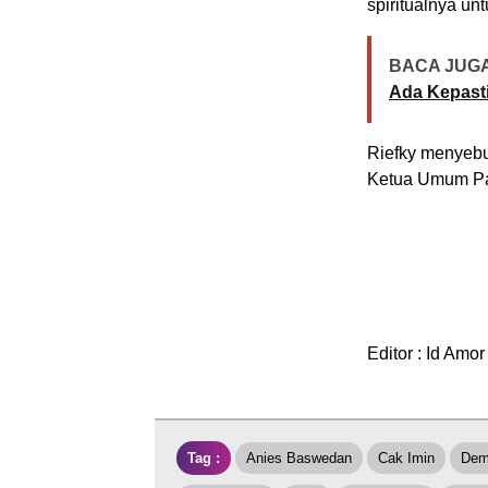
spiritualnya un
BACA JUGA
Ada Kepasti
Riefky menyeb
Ketua Umum Par
Editor : Id Amor
Tag :
Anies Baswedan
Cak Imin
Dem