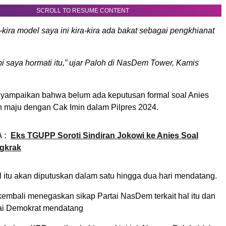
SCROLL TO RESUME CONTENT
ra-kira model saya ini kira-kira ada bakat sebagai pengkhianat
api saya hormati itu,” ujar Paloh di NasDem Tower, Kamis
yampaikan bahwa belum ada keputusan formal soal Anies
maju dengan Cak Imin dalam Pilpres 2024.
 :
Eks TGUPP Soroti Sindiran Jokowi ke Anies Soal
gkrak
l itu akan diputuskan dalam satu hingga dua hari mendatang.
embali menegaskan sikap Partai NasDem terkait hal itu dan
tai Demokrat mendatang