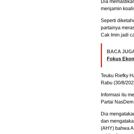
Dia memastikan
menjamin koalis
Seperti diketa
partainya mera
Cak Imin jadi 
BACA JUGA
Fokus Ekon
Teuku Riefky H
Rabu (30/8/202
Informasi itu m
Partai NasDem
Dia mengatakan
dan mengataka
(AHY) bahwa An