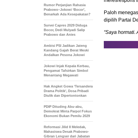
meresrespons t
Rumor Perjanjian Rahasia
Prabowo–Jokowi ‘Bocor’,
Paloh menegask
Benarkah Ada Kesepakatan?
dipilih Partai D
Survei Capres 2029 Diduga
Bocor, Dedi Mulyadi Salip
“Saya hormati. 
Prabowo dan Anies
Ambisi PSI Jadikan Jateng
Kandang Gajah Berat Meski
Andalkan Pesona Jokowi
Jokowi Injak Kepala Kerbau,
Pengamat Tafsirkan Simbol
Menantang Megawati
Hak Angket Gowa ‘Tersandera
Drama Politik’, Dosa Pribadi
Diulik dan Dipertontonkan
PDIP Dituding Abu-abu,
Demokrat Minta Parpol Fokus
Ekonomi Bukan Pemilu 2029
Reformasi Jilid II Meledak,
Mahasiswa Desak Prabowo-
Gibran Lengser dari Jabatan