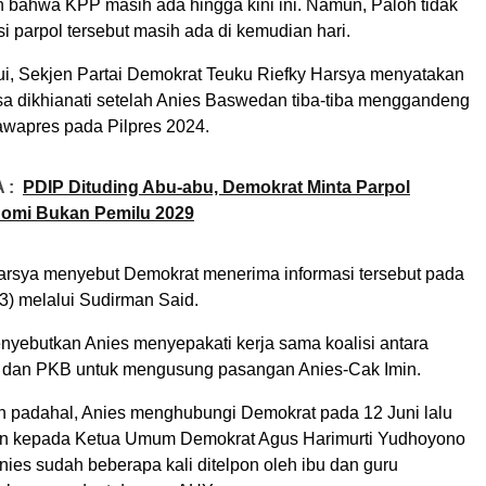
 bahwa KPP masih ada hingga kini ini. Namun, Paloh tidak
i parpol tersebut masih ada di kemudian hari.
hui, Sekjen Partai Demokrat Teuku Riefky Harsya menyatakan
sa dikhianati setelah Anies Baswedan tiba-tiba menggandeng
cawapres pada Pilpres 2024.
 :
PDIP Dituding Abu-abu, Demokrat Minta Parpol
omi Bukan Pemilu 2029
arsya menyebut Demokrat menerima informasi tersebut pada
3) melalui Sudirman Said.
enyebutkan Anies menyepakati kerja sama koalisi antara
 dan PKB untuk mengusung pasangan Anies-Cak Imin.
 padahal, Anies menghubungi Demokrat pada 12 Juni lalu
n kepada Ketua Umum Demokrat Agus Harimurti Yudhoyono
ies sudah beberapa kali ditelpon oleh ibu dan guru