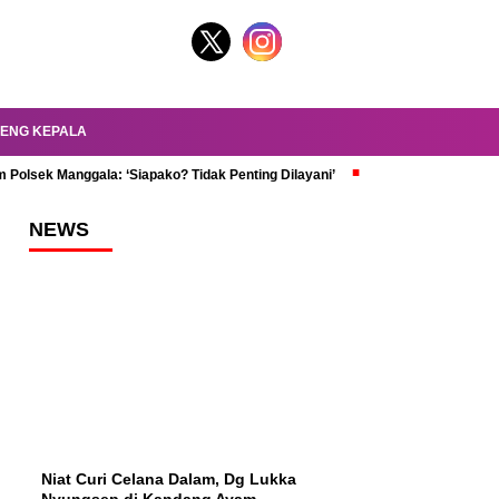
ENG KEPALA
 Polsek Manggala: ‘Siapako? Tidak Penting Dilayani’
dr. Oky Review Z
NEWS
Niat Curi Celana Dalam, Dg Lukka
Nyungsep di Kandang Ayam