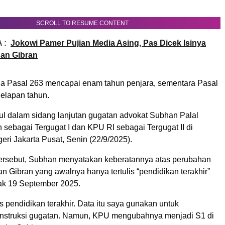
SCROLL TO RESUME CONTENT
 :
Jokowi Pamer Pujian Media Asing, Pas Dicek Isinya
an Gibran
 Pasal 263 mencapai enam tahun penjara, sementara Pasal
elapan tahun.
ul dalam sidang lanjutan gugatan advokat Subhan Palal
 sebagai Tergugat I dan KPU RI sebagai Tergugat II di
ri Jakarta Pusat, Senin (22/9/2025).
ersebut, Subhan menyatakan keberatannya atas perubahan
an Gibran yang awalnya hanya tertulis “pendidikan terakhir”
ak 19 September 2025.
is pendidikan terakhir. Data itu saya gunakan untuk
struksi gugatan. Namun, KPU mengubahnya menjadi S1 di