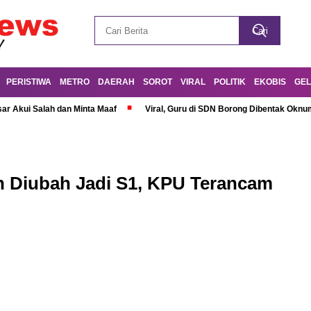
PERISTIWA
METRO
DAERAH
SOROT
VIRAL
POLITIK
EKOBIS
GEL
r Akui Salah dan Minta Maaf
Viral, Guru di SDN Borong Dibentak Oknum
n Diubah Jadi S1, KPU Terancam