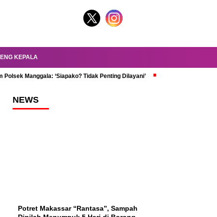
ENG KEPALA
 Polsek Manggala: ‘Siapako? Tidak Penting Dilayani’
dr. Oky Review Z
NEWS
Potret Makassar “Rantasa”, Sampah
Dipilah Menumpuk 5 Hari di Borong