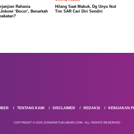
janjian Rahasia
Hilang Saat Mabuk, Dg Unyu Ikut
Jokowi ‘Bocor’, Benarkah
Tim SAR Cari Diri Sendiri
pakatan?
IBER
TENTANG KAMI
DISCLAIMER
REDAKSI
KEBIJAKAN PR
COPYRIGHT © 2026 ZONAFAKTUALNEWS.COM - ALL RIGHTS RESERVED