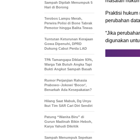
masalah hukum 
Sampah Dipilah Menumpuk 5
Hari di Borong
Praktisi hukum 
Terobos Lampu Merah,
perubahan data
Perwira Polisi di Bone Tabrak
Pemotor hingga Balita Tewas
“Jika perubaha
Tuntutan Keturunan Kerajaan
digunakan untu
Gowa Dipenuhi, DPRD
Dukung Cabut Perda LAD
TPA Tamangapa Diklaim 93%,
Warga Tak Butuh Angka Tapi
Bukti Angkut Sampah Basah
Rumor Perjanjian Rahasia
Prabowo–Jokowi ‘Bocor’,
Benarkah Ada Kesepakatan?
Hilang Saat Mabuk, Dg Unyu
Ikut Tim SAR Cari Diri Sendiri
Patung “Wanita Biru” di
Gurun Madinah Bikin Heboh,
Karya Yahudi Dikritik
Sampah Menumpuk Sepekan