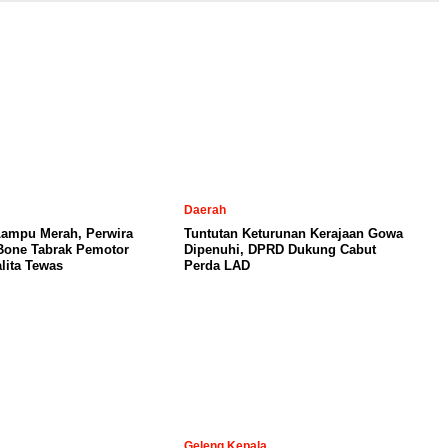
Daerah
Lampu Merah, Perwira
Tuntutan Keturunan Kerajaan Gowa
 Bone Tabrak Pemotor
Dipenuhi, DPRD Dukung Cabut
lita Tewas
Perda LAD
Geleng Kepala