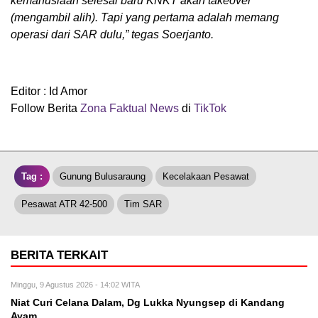
kemanusiaan selesai baru KNKT akan takeover
(mengambil alih). Tapi yang pertama adalah memang
operasi dari SAR dulu,” tegas Soerjanto.
Editor : Id Amor
Follow Berita
Zona Faktual News
di
TikTok
Tag :
Gunung Bulusaraung
Kecelakaan Pesawat
Pesawat ATR 42-500
Tim SAR
BERITA TERKAIT
Minggu, 9 Agustus 2026 - 14:02 WITA
Niat Curi Celana Dalam, Dg Lukka Nyungsep di Kandang
Ayam