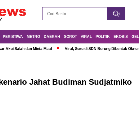
PERISTIWA
METRO
DAERAH
SOROT
VIRAL
POLITIK
EKOBIS
GEL
r Akui Salah dan Minta Maaf
Viral, Guru di SDN Borong Dibentak Oknum
kenario Jahat Budiman Sudjatmiko