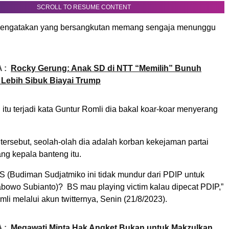
SCROLL TO RESUME CONTENT
mengatakan yang bersangkutan memang sengaja menunggu
 :
Rocky Gerung: Anak SD di NTT “Memilih” Bunuh
a Lebih Sibuk Biayai Trump
itu terjadi kata Guntur Romli dia bakal koar-koar menyerang
tersebut, seolah-olah dia adalah korban kekejaman partai
ang kepala banteng itu.
 (Budiman Sudjatmiko ini tidak mundur dari PDIP untuk
bowo Subianto)? BS mau playing victim kalau dipecat PDIP,”
li melalui akun twitternya, Senin (21/8/2023).
 :
Megawati Minta Hak Angket Bukan untuk Makzulkan