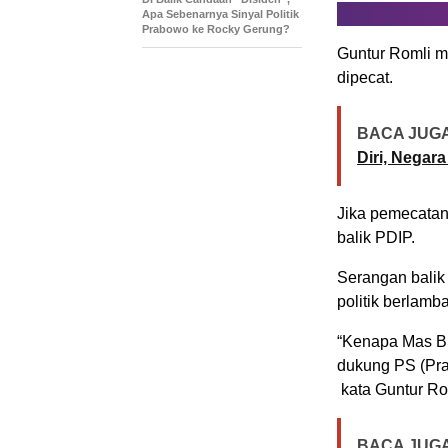
Apa Sebenarnya Sinyal Politik
Prabowo ke Rocky Gerung?
Guntur Romli 
dipecat.
BACA JUGA
Diri, Negar
Jika pemecatan 
balik PDIP.
Serangan balik 
politik berlamb
“Kenapa Mas BS
dukung PS (Pra
kata Guntur Rom
BACA JUGA