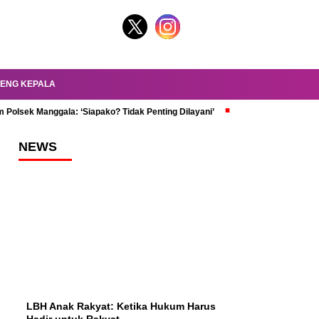
ENG KEPALA
 Polsek Manggala: ‘Siapako? Tidak Penting Dilayani’
dr. Oky Review Z
NEWS
LBH Anak Rakyat: Ketika Hukum Harus
Hadir untuk Rakyat