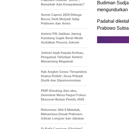
Prabowo–Jokowi ‘Bocor’,
Budiman Sudjat
Benarkah Ada Kesepakatan?
mengundurkan d
Survei Capres 2029 Diduga
Bocor, Dedi Mulyadi Salip
Padahal diketa
Prabowo dan Anies
Prabowo Subian
Ambisi PSI Jadikan Jateng
Kandang Gajah Berat Meski
Andalkan Pesona Jokowi
Jokowi Injak Kepala Kerbau,
Pengamat Tafsirkan Simbol
Menantang Megawati
Hak Angket Gowa ‘Tersandera
Drama Politik’, Dosa Pribadi
Diulik dan Dipertontonkan
PDIP Dituding Abu-abu,
Demokrat Minta Parpol Fokus
Ekonomi Bukan Pemilu 2029
Reformasi Jilid II Meledak,
Mahasiswa Desak Prabowo-
Gibran Lengser dari Jabatan
Di Balik Candaan “Disiden”,