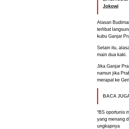
Jokowi
Alasan Budiman
terlibat langs
kubu Ganjar P
Selain itu, ala
main dua kaki.
Jika Ganjar Pr
namun jika Pra
merapat ke Ger
BACA JUGA
“BS oportunis m
yang menang dia
ungkapnya