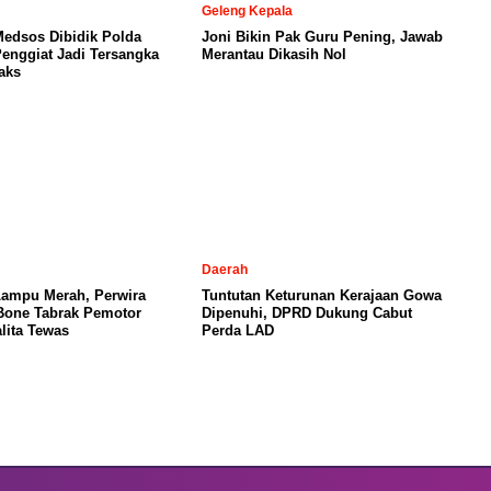
Geleng Kepala
Medsos Dibidik Polda
Joni Bikin Pak Guru Pening, Jawab
Penggiat Jadi Tersangka
Merantau Dikasih Nol
aks
Daerah
Lampu Merah, Perwira
Tuntutan Keturunan Kerajaan Gowa
 Bone Tabrak Pemotor
Dipenuhi, DPRD Dukung Cabut
lita Tewas
Perda LAD