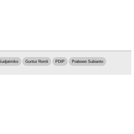
Sudjatmiko
Guntur Romli
PDIP
Prabowo Subianto