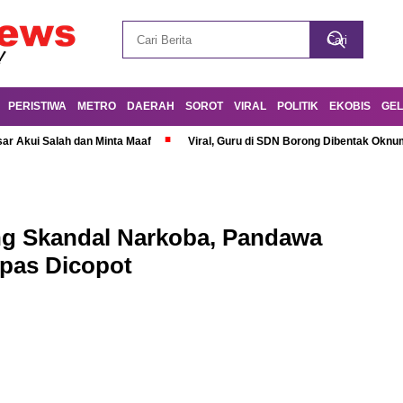
PERISTIWA
METRO
DAERAH
SOROT
VIRAL
POLITIK
EKOBIS
GEL
r Akui Salah dan Minta Maaf
Viral, Guru di SDN Borong Dibentak Oknum
ng Skandal Narkoba, Pandawa
apas Dicopot