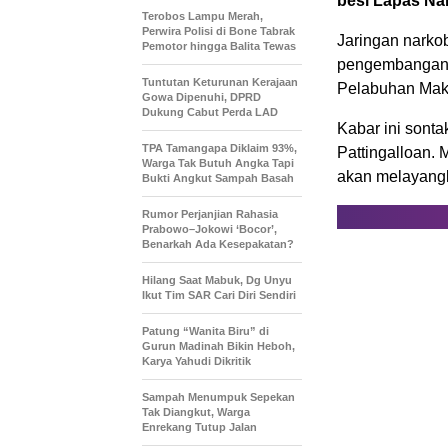
besi Lapas Na
Terobos Lampu Merah,
Perwira Polisi di Bone Tabrak
Jaringan narko
Pemotor hingga Balita Tewas
pengembangan k
Tuntutan Keturunan Kerajaan
Pelabuhan Mak
Gowa Dipenuhi, DPRD
Dukung Cabut Perda LAD
Kabar ini sont
TPA Tamangapa Diklaim 93%,
Pattingalloan. 
Warga Tak Butuh Angka Tapi
akan melayangk
Bukti Angkut Sampah Basah
Rumor Perjanjian Rahasia
Prabowo–Jokowi ‘Bocor’,
Benarkah Ada Kesepakatan?
Hilang Saat Mabuk, Dg Unyu
Ikut Tim SAR Cari Diri Sendiri
Patung “Wanita Biru” di
Gurun Madinah Bikin Heboh,
Karya Yahudi Dikritik
Sampah Menumpuk Sepekan
Tak Diangkut, Warga
Enrekang Tutup Jalan