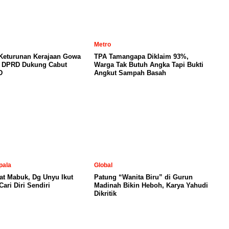
Metro
 Keturunan Kerajaan Gowa
TPA Tamangapa Diklaim 93%,
, DPRD Dukung Cabut
Warga Tak Butuh Angka Tapi Bukti
D
Angkut Sampah Basah
pala
Global
at Mabuk, Dg Unyu Ikut
Patung “Wanita Biru” di Gurun
ari Diri Sendiri
Madinah Bikin Heboh, Karya Yahudi
Dikritik