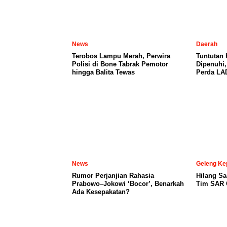
News
Daerah
Terobos Lampu Merah, Perwira
Tuntutan
Polisi di Bone Tabrak Pemotor
Dipenuhi
hingga Balita Tewas
Perda LA
News
Geleng Ke
Rumor Perjanjian Rahasia
Hilang Sa
Prabowo–Jokowi ‘Bocor’, Benarkah
Tim SAR C
Ada Kesepakatan?