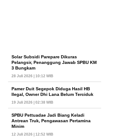
Solar Subsidi Parepare Dikuras
Pelangsir, Penanggung Jawab SPBU KM
3 Bungkam
28 Juli 2026 | 10:12 WIB
Pamer Duit Segepok Diduga Hasil HB
Ilegal, Owner Dhi Lana Belum Terciduk
19 Juli 2026 | 02:38 WIB
SPBU Pettuadae Jadi Biang Keladi
Antrean Truk, Pengawasan Pertamina
Minim
12 Juli 2026 | 12:52 WIB