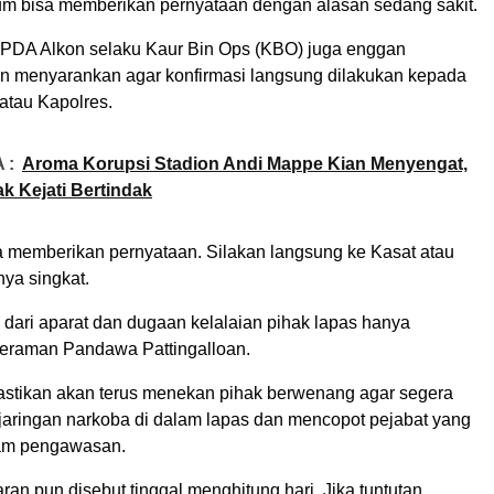
lum bisa memberikan pernyataan dengan alasan sedang sakit.
 IPDA Alkon selaku Kaur Bin Ops (KBO) juga enggan
n menyarankan agar konfirmasi langsung dilakukan kepada
atau Kapolres.
 :
Aroma Korupsi Stadion Andi Mappe Kian Menyengat,
ak Kejati Bertindak
sa memberikan pernyataan. Silakan langsung ke Kasat atau
nya singkat.
dari aparat dan dugaan kelalaian pihak lapas hanya
raman Pandawa Pattingalloan.
stikan akan terus menekan pihak berwenang agar segera
aringan narkoba di dalam lapas dan mencopot pejabat yang
alam pengawasan.
ran pun disebut tinggal menghitung hari. Jika tuntutan