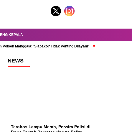
ENG KEPALA
 Polsek Manggala: ‘Siapako? Tidak Penting Dilayani’
dr. Oky Review Z
NEWS
Terobos Lampu Merah, Perwira Polisi di
Bone Tabrak Pemotor hingga Balita