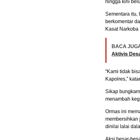
hingga kini be
Sementara itu,
berkomentar da
Kasat Narkoba 
BACA JUGA
Aktivis Des
“Kami tidak bi
Kapolres,” kata
Sikap bungkam 
menambah kege
Ormas ini mema
membersihkan j
dinilai lalai d
Aksi besar-besa