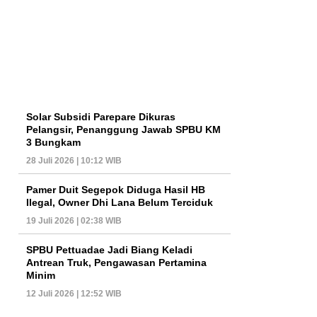
Solar Subsidi Parepare Dikuras
Pelangsir, Penanggung Jawab SPBU KM
3 Bungkam
28 Juli 2026 | 10:12 WIB
Pamer Duit Segepok Diduga Hasil HB
Ilegal, Owner Dhi Lana Belum Terciduk
19 Juli 2026 | 02:38 WIB
SPBU Pettuadae Jadi Biang Keladi
Antrean Truk, Pengawasan Pertamina
Minim
12 Juli 2026 | 12:52 WIB