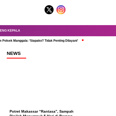
ENG KEPALA
 Polsek Manggala: ‘Siapako? Tidak Penting Dilayani’
dr. Oky Review Z
NEWS
Potret Makassar “Rantasa”, Sampah
Dipilah Menumpuk 5 Hari di Borong