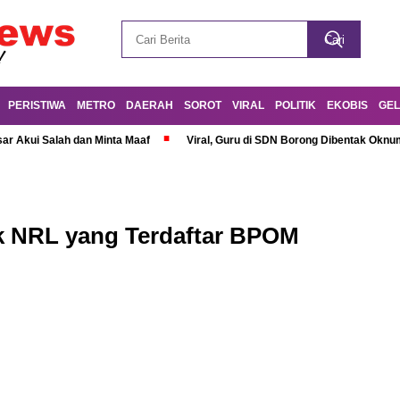
PERISTIWA
METRO
DAERAH
SOROT
VIRAL
POLITIK
EKOBIS
GEL
r Akui Salah dan Minta Maaf
Viral, Guru di SDN Borong Dibentak Oknum
uk NRL yang Terdaftar BPOM