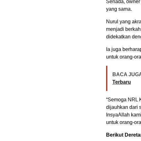
Senada, owner
yang sama.
Nurul yang akra
menjadi berkah,
didekatkan den
Ia juga berhara
untuk orang-ora
BACA JUGA
Terbaru
“Semoga NRL Ko
dijauhkan dari 
InsyaAllah kami
untuk orang-ora
Berikut Deret