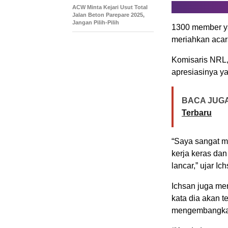
ACW Minta Kejari Usut Total
Jalan Beton Parepare 2025,
Jangan Pilih-Pilih
1300 member yan
meriahkan acar
Komisaris NRL
apresiasinya ya
BACA JUGA
Terbaru
“Saya sangat m
kerja keras dan
lancar,” ujar Ic
Ichsan juga m
kata dia akan t
mengembangkan