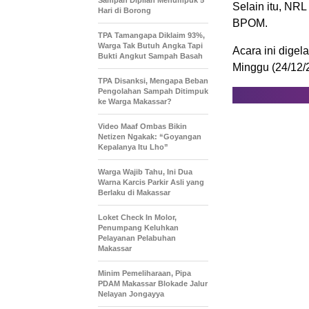
Sampah Dipilah Menumpuk 5
Selain itu, NRL
Hari di Borong
BPOM.
TPA Tamangapa Diklaim 93%,
Warga Tak Butuh Angka Tapi
Acara ini digel
Bukti Angkut Sampah Basah
Minggu (24/12/
TPA Disanksi, Mengapa Beban
Pengolahan Sampah Ditimpuk
ke Warga Makassar?
Video Maaf Ombas Bikin
Netizen Ngakak: “Goyangan
Kepalanya Itu Lho”
Warga Wajib Tahu, Ini Dua
Warna Karcis Parkir Asli yang
Berlaku di Makassar
Loket Check In Molor,
Penumpang Keluhkan
Pelayanan Pelabuhan
Makassar
Minim Pemeliharaan, Pipa
PDAM Makassar Blokade Jalur
Nelayan Jongayya