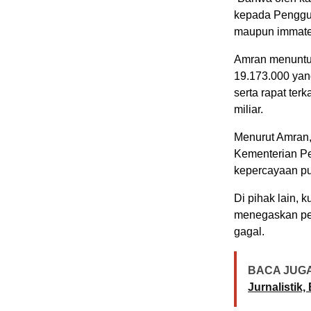
kepada Penggug
maupun immateri
Amran menuntut 
19.173.000 yan
serta rapat ter
miliar.
Menurut Amran
Kementerian Pe
kepercayaan pub
Di pihak lain,
menegaskan perk
gagal.
BACA JUGA
Jurnalistik