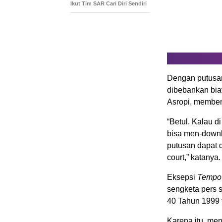
Ikut Tim SAR Cari Diri Sendiri
Dengan putusan
dibebankan bia
Asropi, memben
“Betul. Kalau d
bisa men-downl
putusan dapat d
court,” katanya.
Eksepsi
Tempo
sengketa pers
40 Tahun 1999 
Karena itu, me