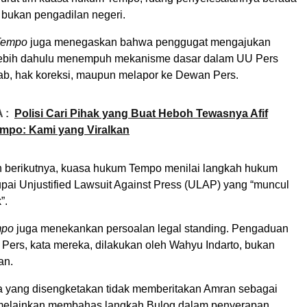
 bukan pengadilan negeri.
Tempo
juga menegaskan bahwa penggugat mengajukan
 lebih dahulu menempuh mekanisme dasar dalam UU Pers
wab, hak koreksi, maupun melapor ke Dewan Pers.
 :
Polisi Cari Pihak yang Buat Heboh Tewasnya Afif
mpo: Kami yang Viralkan
 berikutnya, kuasa hukum Tempo menilai langkah hukum
ai Unjustified Lawsuit Against Press (ULAP) yang “muncul
”.
po
juga menekankan persoalan legal standing. Pengaduan
Pers, kata mereka, dilakukan oleh Wahyu Indarto, bukan
an.
ita yang disengketakan tidak memberitakan Amran sebagai
 melainkan membahas langkah Bulog dalam penyerapan