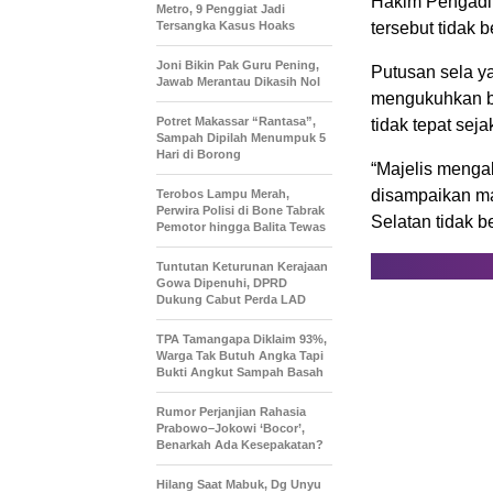
Hakim Pengadil
Metro, 9 Penggiat Jadi
Tersangka Kasus Hoaks
tersebut tidak
Joni Bikin Pak Guru Pening,
Putusan sela y
Jawab Merantau Dikasih Nol
mengukuhkan ba
Potret Makassar “Rantasa”,
tidak tepat seja
Sampah Dipilah Menumpuk 5
Hari di Borong
“Majelis menga
disampaikan ma
Terobos Lampu Merah,
Perwira Polisi di Bone Tabrak
Selatan tidak b
Pemotor hingga Balita Tewas
Tuntutan Keturunan Kerajaan
Gowa Dipenuhi, DPRD
Dukung Cabut Perda LAD
TPA Tamangapa Diklaim 93%,
Warga Tak Butuh Angka Tapi
Bukti Angkut Sampah Basah
Rumor Perjanjian Rahasia
Prabowo–Jokowi ‘Bocor’,
Benarkah Ada Kesepakatan?
Hilang Saat Mabuk, Dg Unyu