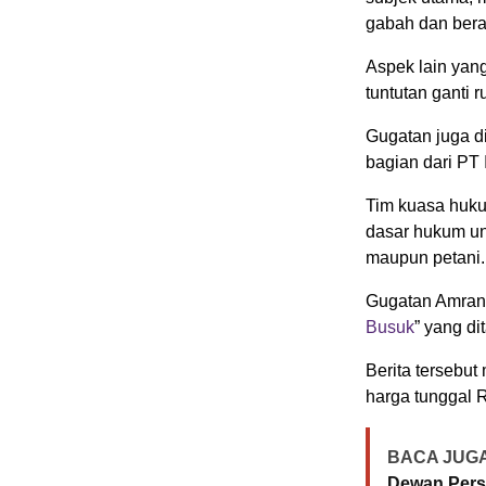
gabah dan bera
Aspek lain yan
tuntutan ganti r
Gugatan juga di
bagian dari PT 
Tim kuasa huku
dasar hukum un
maupun petani.
Gugatan Amran 
Busuk
” yang di
Berita tersebu
harga tunggal R
BACA JUGA
Dewan Pers