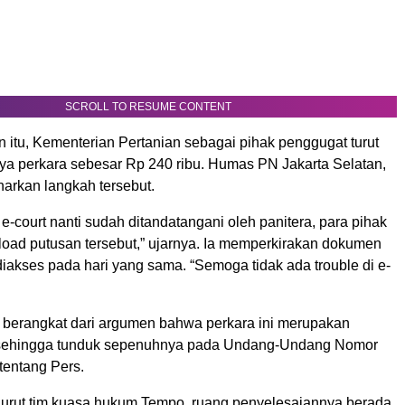
SCROLL TO RESUME CONTENT
 itu, Kementerian Pertanian sebagai pihak penggugat turut
ya perkara sebesar Rp 240 ribu. Humas PN Jakarta Selatan,
arkan langkah tersebut.
i e-court nanti sudah ditandatangani oleh panitera, para pihak
oad putusan tersebut,” ujarnya. Ia memperkirakan dokumen
iakses pada hari yang sama. “Semoga tidak ada trouble di e-
berangkat dari argumen bahwa perkara ini merupakan
 sehingga tunduk sepenuhnya pada Undang-Undang Nomor
tentang Pers.
nurut tim kuasa hukum Tempo, ruang penyelesaiannya berada