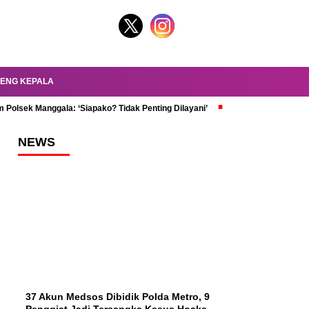
ENG KEPALA
 Polsek Manggala: ‘Siapako? Tidak Penting Dilayani’
dr. Oky Review Z
NEWS
37 Akun Medsos Dibidik Polda Metro, 9
Penggiat Jadi Tersangka Kasus Hoaks