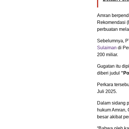
Amran berpend
Rekomendasi (
perbuatan mel
Sebelumnya, PT
Sulaiman
di Pe
200 miliar.
Gugatan itu dip
diberi judul
“Po
Perkara terseb
Juli 2025.
Dalam sidang p
hukum Amran, 
besar akibat pe
“Bahwa oleh ka