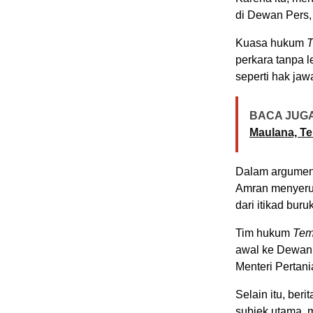
di Dewan Pers,
Kuasa hukum
perkara tanpa
seperti hak ja
BACA JUGA
Maulana, Te
Dalam argumen
Amran menyerup
dari itikad buruk
Tim hukum
Tem
awal ke Dewan 
Menteri Pertani
Selain itu, ber
subjek utama,