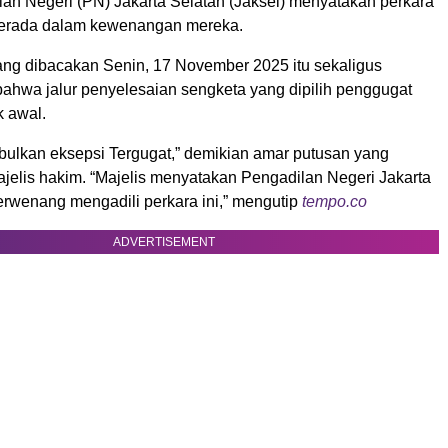
an Negeri (PN) Jakarta Selatan (Jaksel) menyatakan perkara
 berada dalam kewenangan mereka.
ang dibacakan Senin, 17 November 2025 itu sekaligus
hwa jalur penyelesaian sengketa yang dipilih penggugat
k awal.
bulkan eksepsi Tergugat,” demikian amar putusan yang
jelis hakim. “Majelis menyatakan Pengadilan Negeri Jakarta
erwenang mengadili perkara ini,” mengutip
tempo.co
ADVERTISEMENT