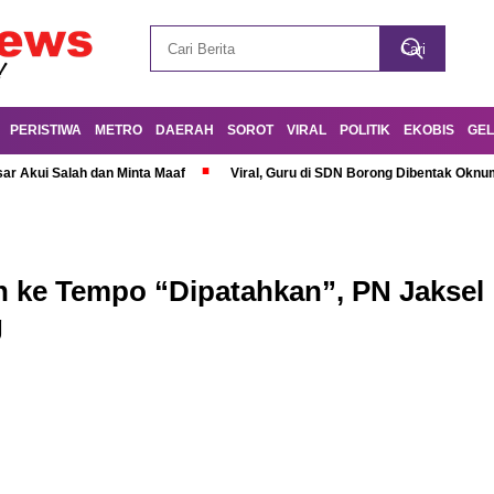
PERISTIWA
METRO
DAERAH
SOROT
VIRAL
POLITIK
EKOBIS
GEL
r Akui Salah dan Minta Maaf
Viral, Guru di SDN Borong Dibentak Oknum
 ke Tempo “Dipatahkan”, PN Jaksel
g