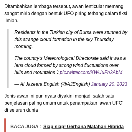
Ditambahkan lembaga tersebut, awan lenticular memang
sangat mirip dengan bentuk UFO piring terbang dalam fiksi
ilmiah.
Residents in the Turkish city of Bursa were stunned by
this strange cloud formation in the sky Thursday
morning.
The country's Meteorological Directorate said it was a
lens cloud formed by strong wind fluctuations over
hills and mountains ⤵️
pic.twitter.com/XWUuFn2AbM
— Al Jazeera English (@AJEnglish)
January 20, 2023
Jenis awan ini pun nyata diyakini menjadi salah satu
penjelasan paling umum untuk penampakan ‘awan UFO’
di seluruh dunia
BACA JUGA :
Siap-siap! Gerhana Matahari Hibrida