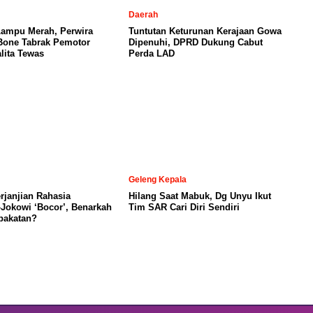
Daerah
Lampu Merah, Perwira
Tuntutan Keturunan Kerajaan Gowa
 Bone Tabrak Pemotor
Dipenuhi, DPRD Dukung Cabut
lita Tewas
Perda LAD
Geleng Kepala
janjian Rahasia
Hilang Saat Mabuk, Dg Unyu Ikut
Jokowi ‘Bocor’, Benarkah
Tim SAR Cari Diri Sendiri
pakatan?