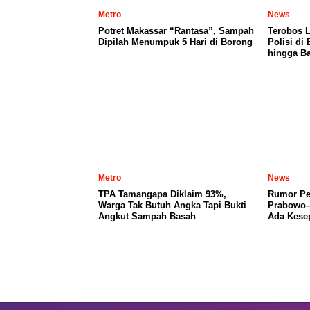
Metro
News
Potret Makassar “Rantasa”, Sampah
Terobos 
Dipilah Menumpuk 5 Hari di Borong
Polisi di
hingga Ba
Metro
News
TPA Tamangapa Diklaim 93%,
Rumor Per
Warga Tak Butuh Angka Tapi Bukti
Prabowo–
Angkut Sampah Basah
Ada Kese