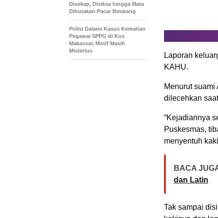
Disekap, Disiksa hingga Mata
Dibutakan Pacar Binatang
Polisi Dalami Kasus Kematian
Pegawai SPPG di Kos
Makassar, Motif Masih
Misterius
Laporan keluar
KAHU.
Menurut suami 
dilecehkan saa
“Kejadiannya se
Puskesmas, tib
menyentuh kaki 
BACA JUGA
dan Latin
Tak sampai dis