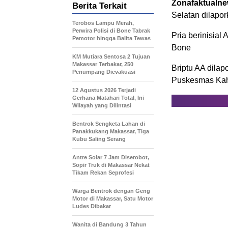
Zonafaktualn
Berita Terkait
Selatan dilapo
Terobos Lampu Merah,
Perwira Polisi di Bone Tabrak
Pria berinisial
Pemotor hingga Balita Tewas
Bone
KM Mutiara Sentosa 2 Tujuan
Makassar Terbakar, 250
Briptu AA dilap
Penumpang Dievakuasi
Puskesmas Ka
12 Agustus 2026 Terjadi
Gerhana Matahari Total, Ini
Wilayah yang Dilintasi
Bentrok Sengketa Lahan di
Panakkukang Makassar, Tiga
Kubu Saling Serang
Antre Solar 7 Jam Diserobot,
Sopir Truk di Makassar Nekat
Tikam Rekan Seprofesi
Warga Bentrok dengan Geng
Motor di Makassar, Satu Motor
Ludes Dibakar
Wanita di Bandung 3 Tahun