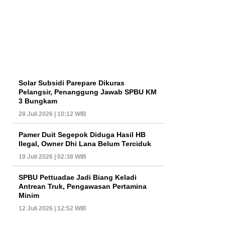
Solar Subsidi Parepare Dikuras
Pelangsir, Penanggung Jawab SPBU KM
3 Bungkam
28 Juli 2026 | 10:12 WIB
Pamer Duit Segepok Diduga Hasil HB
Ilegal, Owner Dhi Lana Belum Terciduk
19 Juli 2026 | 02:38 WIB
SPBU Pettuadae Jadi Biang Keladi
Antrean Truk, Pengawasan Pertamina
Minim
12 Juli 2026 | 12:52 WIB