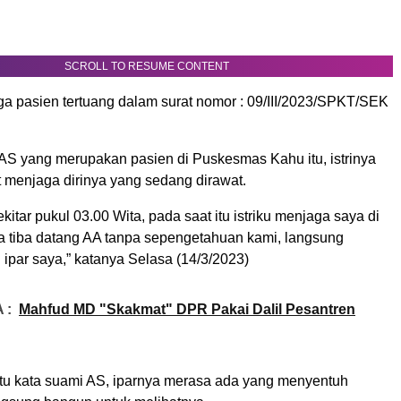
SCROLL TO RESUME CONTENT
ga pasien tertuang dalam surat nomor : 09/III/2023/SPKT/SEK
AS yang merupakan pasien di Puskesmas Kahu itu, istrinya
t menjaga dirinya yang sedang dirawat.
kitar pukul 03.00 Wita, pada saat itu istriku menjaga saya di
a tiba datang AA tanpa sepengetahuan kami, langsung
ipar saya,” katanya Selasa (14/3/2023)
 :
Mahfud MD "Skakmat" DPR Pakai Dalil Pesantren
itu kata suami AS, iparnya merasa ada yang menyentuh