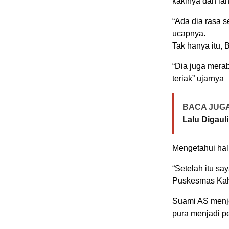
kakinya dan la
“Ada dia rasa s
ucapnya.
Tak hanya itu, 
“Dia juga merab
teriak” ujarnya
BACA JUGA
Lalu Digauli
Mengetahui hal
“Setelah itu sa
Puskesmas Kahu
Suami AS menje
pura menjadi 