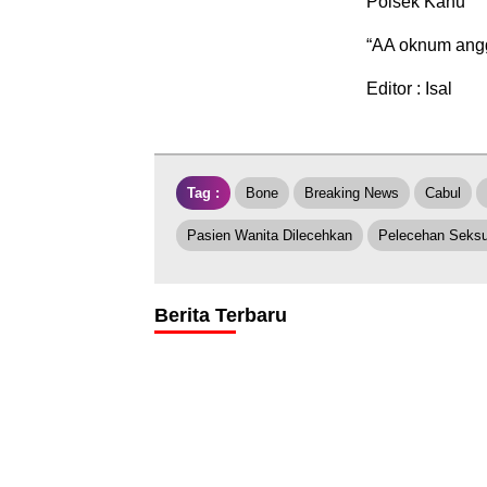
Polsek Kahu
“AA oknum angg
Editor : Isal
Tag :
Bone
Breaking News
Cabul
Pasien Wanita Dilecehkan
Pelecehan Seksu
Berita Terbaru