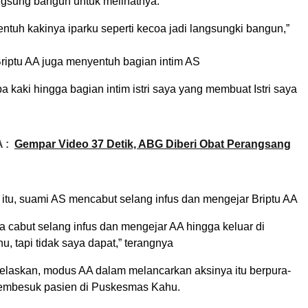
ngsung bangun untuk melihatnya.
entuh kakinya iparku seperti kecoa jadi langsungki bangun,”
Briptu AA juga menyentuh bagian intim AS
a kaki hingga bagian intim istri saya yang membuat Istri saya
 :
Gempar Video 37 Detik, ABG Diberi Obat Perangsang
 itu, suami AS mencabut selang infus dan mengejar Briptu AA
ya cabut selang infus dan mengejar AA hingga keluar di
, tapi tidak saya dapat,” terangnya
laskan, modus AA dalam melancarkan aksinya itu berpura-
pembesuk pasien di Puskesmas Kahu.