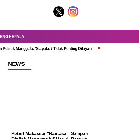
ENG KEPALA
 Polsek Manggala: ‘Siapako? Tidak Penting Dilayani’
dr. Oky Review Z
NEWS
Potret Makassar “Rantasa”, Sampah
Dipilah Menumpuk 5 Hari di Borong