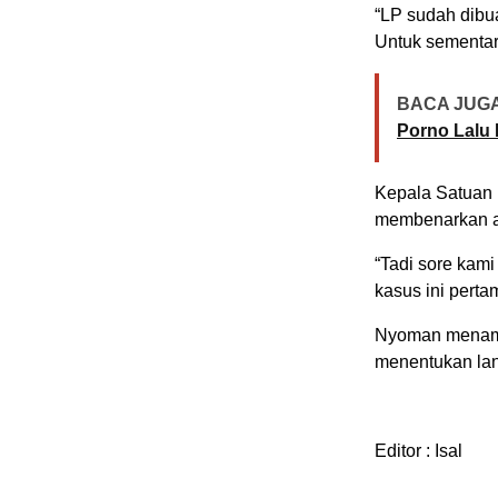
“LP sudah dibua
Untuk sementar
BACA JUGA
Porno Lalu
Kepala Satuan 
membenarkan ad
“Tadi sore kami
kasus ini pertam
Nyoman menamba
menentukan lan
Editor : Isal