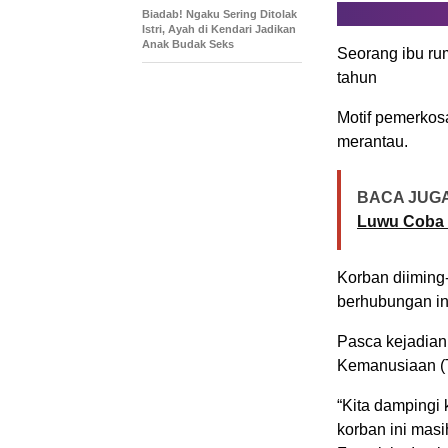
Biadab! Ngaku Sering Ditolak
Istri, Ayah di Kendari Jadikan
Anak Budak Seks
Seorang ibu ru
tahun
Motif pemerkosa
merantau.
BACA JUGA
Luwu Coba 
Korban diiming
berhubungan in
Pasca kejadian 
Kemanusiaan (T
“Kita dampingi 
korban ini mas