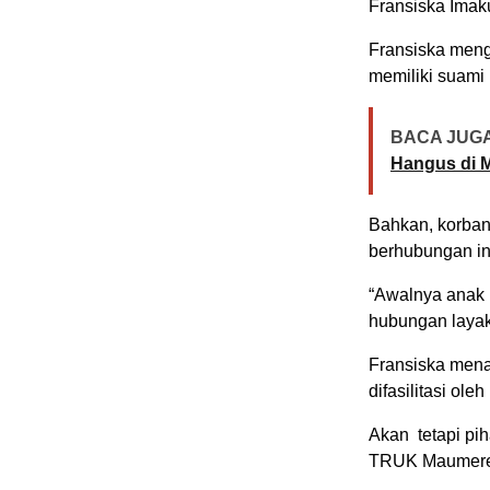
Fransiska Imak
Fransiska meng
memiliki suami
BACA JUGA
Hangus di 
Bahkan, korban
berhubungan in
“Awalnya anak i
hubungan layakn
Fransiska mena
difasilitasi ole
Akan tetapi pi
TRUK Maumere