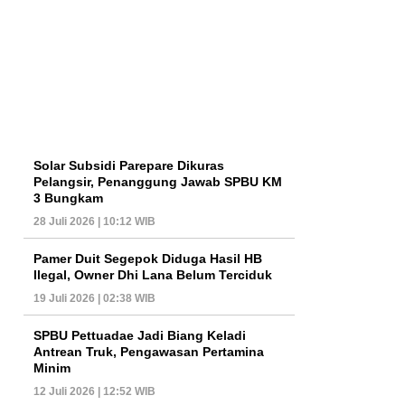
Solar Subsidi Parepare Dikuras
Pelangsir, Penanggung Jawab SPBU KM
3 Bungkam
28 Juli 2026 | 10:12 WIB
Pamer Duit Segepok Diduga Hasil HB
Ilegal, Owner Dhi Lana Belum Terciduk
19 Juli 2026 | 02:38 WIB
SPBU Pettuadae Jadi Biang Keladi
Antrean Truk, Pengawasan Pertamina
Minim
12 Juli 2026 | 12:52 WIB