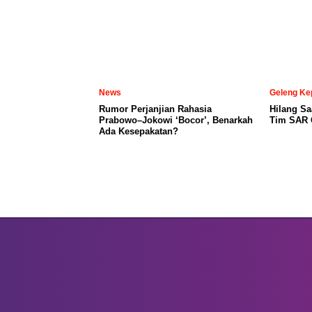
News
Geleng Ke
Rumor Perjanjian Rahasia
Hilang Sa
Prabowo–Jokowi ‘Bocor’, Benarkah
Tim SAR C
Ada Kesepakatan?