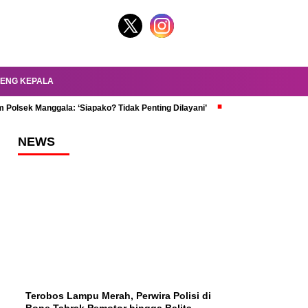
ENG KEPALA
 Polsek Manggala: ‘Siapako? Tidak Penting Dilayani’
dr. Oky Review Z
NEWS
Terobos Lampu Merah, Perwira Polisi di
Bone Tabrak Pemotor hingga Balita