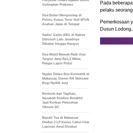
Penyebar Hoaks Ajakan Demo
Pada beberapa 
Gulingkan Prabowo
pelaku seorang
Dua Bulan Mengendap di
Polres, Kasus Teror Staf MTsN
Pemerkosaan yan
Asahan Jalan di Tempat
Dusun Lodong, 
Sadis! Gadis ABG di Nabire
Dibunuh Lalu Jasadnya
Dibakar hingga Hangus
Dua Mobil Mewah Raib Usai
Tergiur Janji Rp1,5 Miliar,
Pelajar Lapor Polisi
Ngaku Ditipu Bos Kosmetik di
Makassar, Owner RA Skincare
Rugi Rp400 Juta
Bermula dari Tagihan,
Nasabah Kredivo Berakhir
Jadi Korban Pelecehan
Oknum DC
Bandit Tua di Makassar
Disikat 3 LP Kasus Cabul Usai
Laporan Awal Dicabut