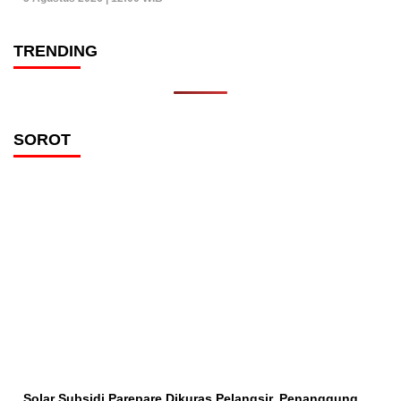
TRENDING
SOROT
Solar Subsidi Parepare Dikuras Pelangsir, Penanggung