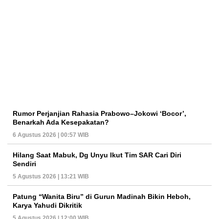
Rumor Perjanjian Rahasia Prabowo–Jokowi ‘Bocor’,
Benarkah Ada Kesepakatan?
6 Agustus 2026 | 00:57 WIB
Hilang Saat Mabuk, Dg Unyu Ikut Tim SAR Cari Diri
Sendiri
5 Agustus 2026 | 13:21 WIB
Patung “Wanita Biru” di Gurun Madinah Bikin Heboh,
Karya Yahudi Dikritik
5 Agustus 2026 | 12:00 WIB