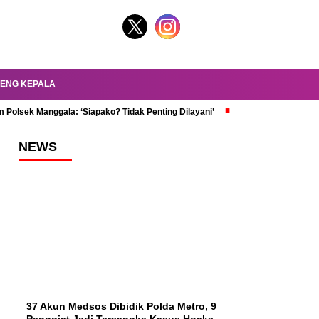
ENG KEPALA
 Polsek Manggala: ‘Siapako? Tidak Penting Dilayani’
dr. Oky Review Z
NEWS
37 Akun Medsos Dibidik Polda Metro, 9
Penggiat Jadi Tersangka Kasus Hoaks