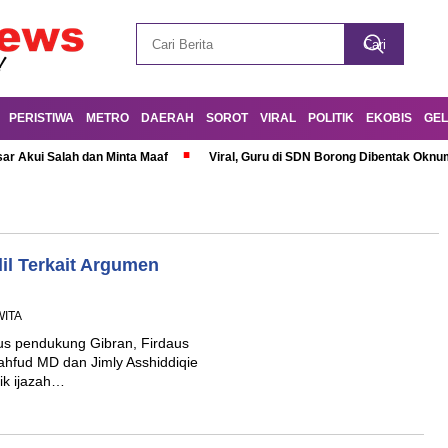
PERISTIWA
METRO
DAERAH
SOROT
VIRAL
POLITIK
EKOBIS
GEL
r Akui Salah dan Minta Maaf
Viral, Guru di SDN Borong Dibentak Oknum
il Terkait Argumen
WITA
us pendukung Gibran, Firdaus
ahfud MD dan Jimly Asshiddiqie
ik ijazah…