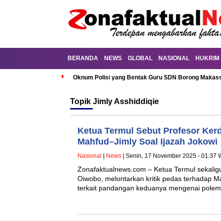
BERANDA
NEWS
GLOBAL
NASIONAL
HUKRIM
Oknum Polisi yang Bentak Guru SDN Borong Makassa
Topik
Jimly Asshiddiqie
Ketua Termul Sebut Profesor Kerd
Mahfud–Jimly Soal Ijazah Jokowi
Nasional
|
News
| Senin, 17 November 2025 - 01:37 
Zonafaktualnews.com – Ketua Termul sekalig
Oiwobo, melontarkan kritik pedas terhadap M
terkait pandangan keduanya mengenai polem