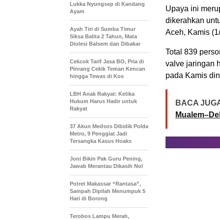
Lukka Nyungsep di Kandang
Upaya ini meru
Ayam
dikerahkan unt
Ayah Tiri di Sumba Timur
Aceh, Kamis (1
Siksa Balita 2 Tahun, Mata
Diolesi Balsem dan Dibakar
Total 839 pers
Cekcok Tarif Jasa BO, Pria di
valve jaringan
Pinrang Cekik Teman Kencan
pada Kamis dini
hingga Tewas di Kos
LBH Anak Rakyat: Ketika
Hukum Harus Hadir untuk
BACA JUGA
Rakyat
Mualem–De
37 Akun Medsos Dibidik Polda
Metro, 9 Penggiat Jadi
Tersangka Kasus Hoaks
Joni Bikin Pak Guru Pening,
Jawab Merantau Dikasih Nol
Potret Makassar “Rantasa”,
Sampah Dipilah Menumpuk 5
Hari di Borong
Terobos Lampu Merah,