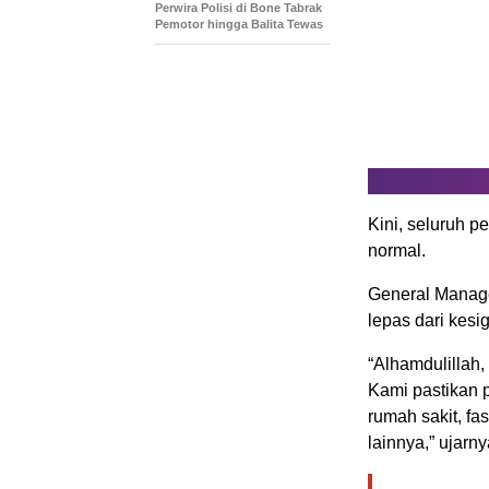
Perwira Polisi di Bone Tabrak
Pemotor hingga Balita Tewas
Kini, seluruh p
normal.
General Manage
lepas dari kes
“Alhamdulillah,
Kami pastikan pa
rumah sakit, fa
lainnya,” ujarny