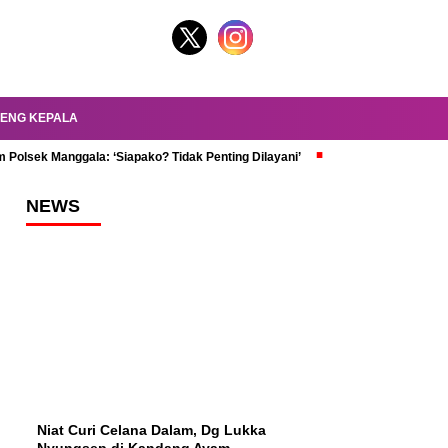
ENG KEPALA
 Polsek Manggala: ‘Siapako? Tidak Penting Dilayani’
dr. Oky Review Z
NEWS
Niat Curi Celana Dalam, Dg Lukka
Nyungsep di Kandang Ayam