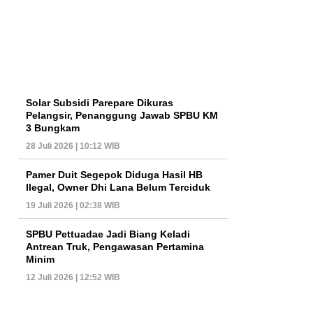
Solar Subsidi Parepare Dikuras
Pelangsir, Penanggung Jawab SPBU KM
3 Bungkam
28 Juli 2026 | 10:12 WIB
Pamer Duit Segepok Diduga Hasil HB
Ilegal, Owner Dhi Lana Belum Terciduk
19 Juli 2026 | 02:38 WIB
SPBU Pettuadae Jadi Biang Keladi
Antrean Truk, Pengawasan Pertamina
Minim
12 Juli 2026 | 12:52 WIB