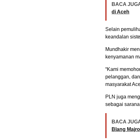
BACA JUGA
di Aceh
Selain pemulih
keandalan sist
Mundhakir mene
kenyamanan ma
“Kami memohon
pelanggan, dan
masyarakat Ace
PLN juga menga
sebagai sarana
BACA JUGA
Blang Majro