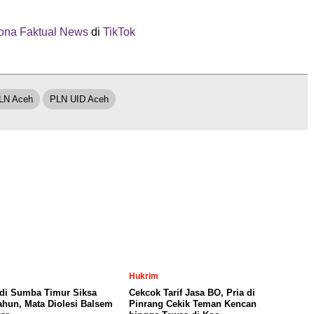
na Faktual News
di
TikTok
LN Aceh
PLN UID Aceh
Hukrim
 di Sumba Timur Siksa
Cekcok Tarif Jasa BO, Pria di
Tahun, Mata Diolesi Balsem
Pinrang Cekik Teman Kencan