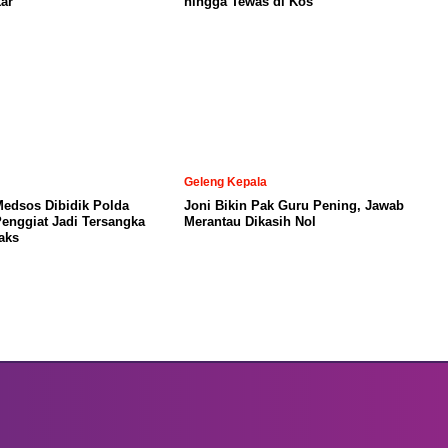
ar
hingga Tewas di Kos
Geleng Kepala
Medsos Dibidik Polda
Joni Bikin Pak Guru Pening, Jawab
Penggiat Jadi Tersangka
Merantau Dikasih Nol
aks