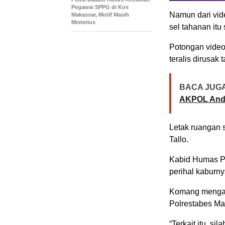
Pegawai SPPG di Kos
Namun dari vide
Makassar, Motif Masih
Misterius
sel tahanan itu
Potongan video
teralis dirusak 
BACA JUGA
AKPOL Andi
Letak ruangan s
Tallo.
Kabid Humas P
perihal kaburny
Komang mengata
Polrestabes Ma
“Terkait itu, s