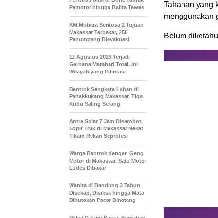
Perwira Polisi di Bone Tabrak
Tahanan yang ka
Pemotor hingga Balita Tewas
menggunakan g
KM Mutiara Sentosa 2 Tujuan
Makassar Terbakar, 250
Belum diketahui
Penumpang Dievakuasi
12 Agustus 2026 Terjadi
Gerhana Matahari Total, Ini
Wilayah yang Dilintasi
Bentrok Sengketa Lahan di
Panakkukang Makassar, Tiga
Kubu Saling Serang
Antre Solar 7 Jam Diserobot,
Sopir Truk di Makassar Nekat
Tikam Rekan Seprofesi
Warga Bentrok dengan Geng
Motor di Makassar, Satu Motor
Ludes Dibakar
Wanita di Bandung 3 Tahun
Disekap, Disiksa hingga Mata
Dibutakan Pacar Binatang
Polisi Dalami Kasus Kematian