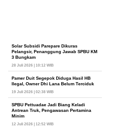
Solar Subsidi Parepare Dikuras
Pelangsir, Penanggung Jawab SPBU KM
3 Bungkam
28 Juli 2026 | 10:12 WIB
Pamer Duit Segepok Diduga Hasil HB
Ilegal, Owner Dhi Lana Belum Terciduk
19 Juli 2026 | 02:38 WIB
SPBU Pettuadae Jadi Biang Keladi
Antrean Truk, Pengawasan Pertamina
Minim
12 Juli 2026 | 12:52 WIB