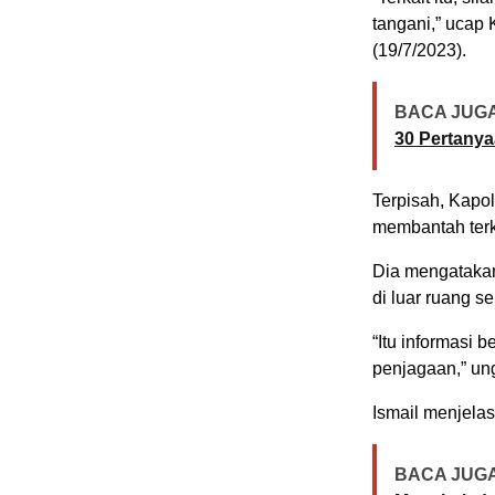
tangani,” ucap
(19/7/2023).
BACA JUGA
30 Pertanya
Terpisah, Kapo
membantah terka
Dia mengatakan
di luar ruang se
“Itu informasi be
penjagaan,” ung
Ismail menjelas
BACA JUGA