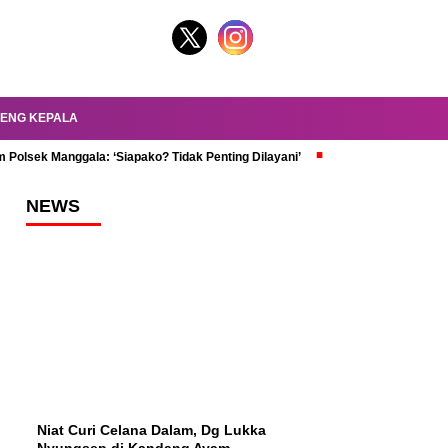
ENG KEPALA
 Polsek Manggala: ‘Siapako? Tidak Penting Dilayani’
dr. Oky Review Z
NEWS
Niat Curi Celana Dalam, Dg Lukka
Nyungsep di Kandang Ayam