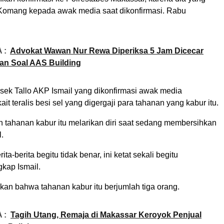
 Komang kepada awak media saat dikonfirmasi. Rabu
 :
Advokat Wawan Nur Rewa Diperiksa 5 Jam Dicecar
an Soal AAS Building
lsek Tallo AKP Ismail yang dikonfirmasi awak media
it teralis besi sel yang digergaji para tahanan yang kabur itu.
 tahanan kabur itu melarikan diri saat sedang membersihkan
l.
rita-berita begitu tidak benar, ini ketat sekali begitu
kap Ismail.
kan bahwa tahanan kabur itu berjumlah tiga orang.
 :
Tagih Utang, Remaja di Makassar Keroyok Penjual