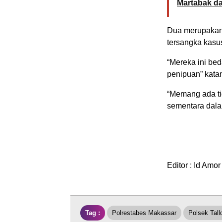
Martabak da
Dua merupakan
tersangka kasu
“Mereka ini be
penipuan” kata
“Memang ada tig
sementara dala
Editor : Id Amor
Tag :
Polrestabes Makassar
Polsek Tal