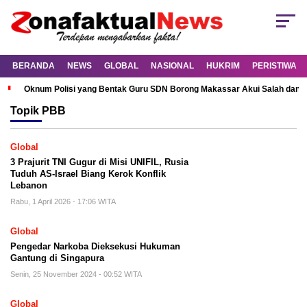
BERANDA
NEWS
GLOBAL
NASIONAL
HUKRIM
PERISTIWA
Oknum Polisi yang Bentak Guru SDN Borong Makassar Akui Salah dan M
Topik
PBB
Global
3 Prajurit TNI Gugur di Misi UNIFIL, Rusia
Tuduh AS-Israel Biang Kerok Konflik
Lebanon
Rabu, 1 April 2026 - 17:06 WITA
Global
Pengedar Narkoba Dieksekusi Hukuman
Gantung di Singapura
Senin, 25 November 2024 - 00:52 WITA
Global