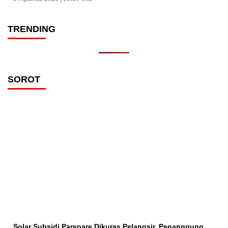
TRENDING
SOROT
Solar Subsidi Parepare Dikuras Pelangsir, Penanggung