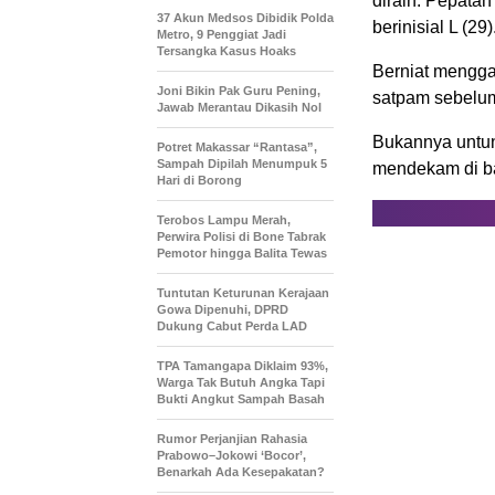
diraih. Pepata
37 Akun Medsos Dibidik Polda
berinisial L (29)
Metro, 9 Penggiat Jadi
Tersangka Kasus Hoaks
Berniat menggas
Joni Bikin Pak Guru Pening,
satpam sebelu
Jawab Merantau Dikasih Nol
Bukannya untun
Potret Makassar “Rantasa”,
Sampah Dipilah Menumpuk 5
mendekam di bal
Hari di Borong
Terobos Lampu Merah,
Perwira Polisi di Bone Tabrak
Pemotor hingga Balita Tewas
Tuntutan Keturunan Kerajaan
Gowa Dipenuhi, DPRD
Dukung Cabut Perda LAD
TPA Tamangapa Diklaim 93%,
Warga Tak Butuh Angka Tapi
Bukti Angkut Sampah Basah
Rumor Perjanjian Rahasia
Prabowo–Jokowi ‘Bocor’,
Benarkah Ada Kesepakatan?