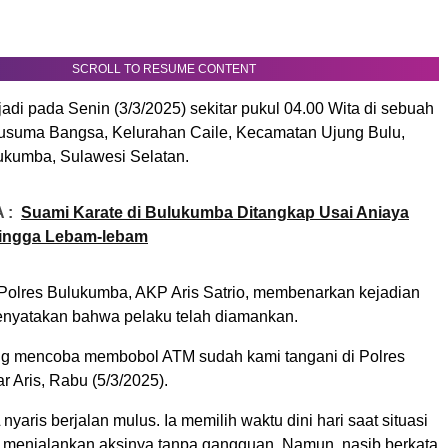
SCROLL TO RESUME CONTENT
erjadi pada Senin (3/3/2025) sekitar pukul 04.00 Wita di sebuah
usuma Bangsa, Kelurahan Caile, Kecamatan Ujung Bulu,
kumba, Sulawesi Selatan.
 :
Suami Karate di Bulukumba Ditangkap Usai Aniaya
 hingga Lebam-lebam
Polres Bulukumba, AKP Aris Satrio, membenarkan kejadian
enyatakan bahwa pelaku telah diamankan.
ang mencoba membobol ATM sudah kami tangani di Polres
r Aris, Rabu (5/3/2025).
nyaris berjalan mulus. Ia memilih waktu dini hari saat situasi
t menjalankan aksinya tanpa gangguan. Namun, nasib berkata