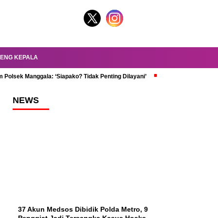
ENG KEPALA
 Polsek Manggala: ‘Siapako? Tidak Penting Dilayani’
dr. Oky Review Z
NEWS
37 Akun Medsos Dibidik Polda Metro, 9
Penggiat Jadi Tersangka Kasus Hoaks