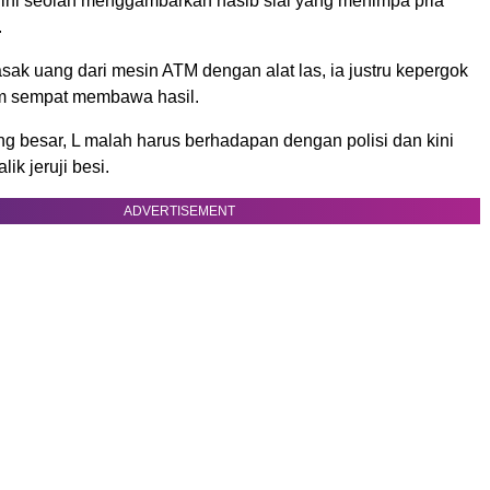
h ini seolah menggambarkan nasib sial yang menimpa pria
.
ak uang dari mesin ATM dengan alat las, ia justru kepergok
m sempat membawa hasil.
g besar, L malah harus berhadapan dengan polisi dan kini
ik jeruji besi.
ADVERTISEMENT