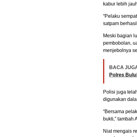
kabur lebih jau
“Pelaku sempat
satpam berhasi
Meski bagian l
pembobolan, ua
menjebolnya s
BACA JUGA
Polres Bul
Polisi juga tel
digunakan dala
“Bersama pelak
bukti,” tambah A
Niat mengais re