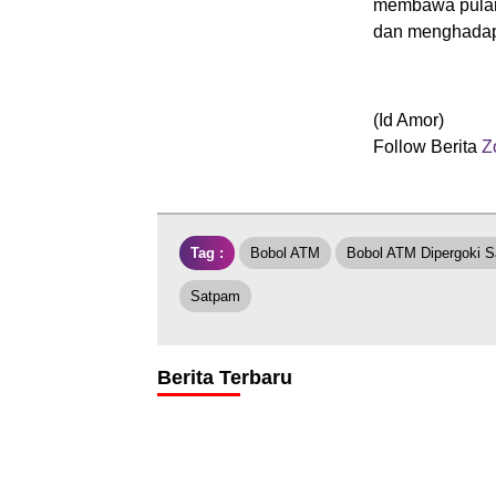
membawa pulang
dan menghadapi
(Id Amor)
Follow Berita
Z
Tag :
Bobol ATM
Bobol ATM Dipergoki 
Satpam
Berita Terbaru