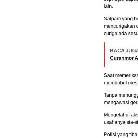
lain.
Satpam yang be
mencurigakan d
curiga ada sesu
BACA JUGA
Curanmor Ak
Saat memeriksa
membobol mesin
Tanpa menunggu
mengawasi gera
Mengetahui aks
usahanya sia-si
Polisi yang ti