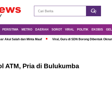
PERISTIWA
METRO
DAERAH
SOROT
VIRAL
POLITIK
EKOBIS
GEL
r Akui Salah dan Minta Maaf
Viral, Guru di SDN Borong Dibentak Oknum
l ATM, Pria di Bulukumba