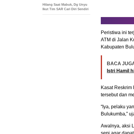
Hilang Saat Mabuk, Dg Unyu
Ikut Tim SAR Cari Diri Sendiri
Peristiwa ini t
ATM di Jalan K
Kabupaten Bulu
BACA JUGA
Istri Hamil
Kasat Reskrim 
tersebut dan m
“Iya, pelaku y
Bulukumba,” uja
Awalnya, aksi L 
sepi agar dapa