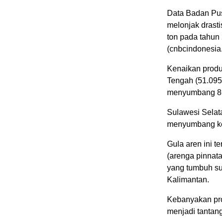
Data Badan Pus
melonjak drasti
ton pada tahun 
(cnbcindonesia
Kenaikan produk
Tengah (51.095 
menyumbang 86 
Sulawesi Selat
menyumbang ko
Gula aren ini t
(arenga pinnat
yang tumbuh sub
Kalimantan.
Kebanyakan pro
menjadi tantan