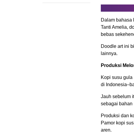
Dalam bahasa In
Tanti Amelia, d
bebas sekehend
Doodle art ini 
lainnya.
Produksi Melo
Kopi susu gula
di Indonesia–b
Jauh sebelum i
sebagai bahan
Produksi dan ko
Pamor kopi susu
aren.