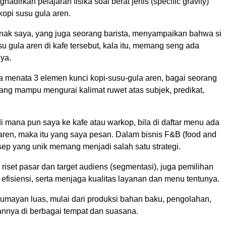
hadirkan pelajaran fisika soal berat jenis (specific gravity)
opi susu gula aren.
 anak saya, yang juga seorang barista, menyampaikan bahwa si
su gula aren di kafe tersebut, kala itu, memang seng ada
nya.
enata 3 elemen kunci kopi-susu-gula aren, bagai seorang
ng mampu mengurai kalimat ruwet atas subjek, predikat,
 di mana pun saya ke kafe atau warkop, bila di daftar menu ada
aren, maka itu yang saya pesan. Dalam bisnis F&B (food and
sep yang unik memang menjadi salah satu strategi.
u riset pasar dan target audiens (segmentasi), juga pemilihan
s, efisiensi, serta menjaga kualitas layanan dan menu tentunya.
lumayan luas, mulai dari produksi bahan baku, pengolahan,
annya di berbagai tempat dan suasana.