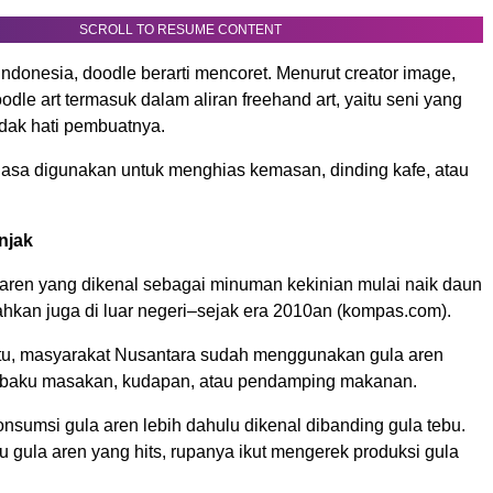
SCROLL TO RESUME CONTENT
donesia, doodle berarti mencoret. Menurut creator image,
oodle art termasuk dalam aliran freehand art, yaitu seni yang
ak hati pembuatnya.
biasa digunakan untuk menghias kemasan, dinding kafe, atau
njak
 aren yang dikenal sebagai minuman kekinian mulai naik daun
ahkan juga di luar negeri–sejak era 2010an (kompas.com).
tu, masyarakat Nusantara sudah menggunakan gula aren
 baku masakan, kudapan, atau pendamping makanan.
nsumsi gula aren lebih dahulu dikenal dibanding gula tebu.
 gula aren yang hits, rupanya ikut mengerek produksi gula