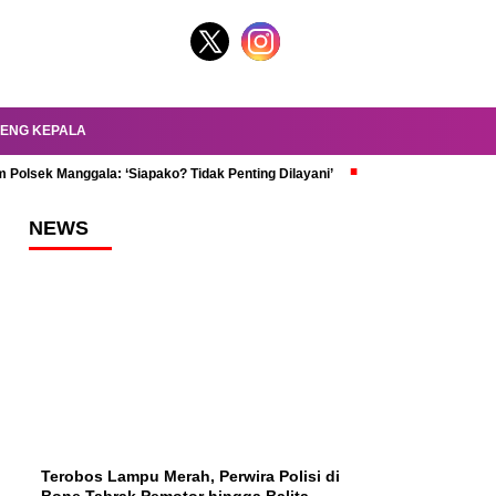
ENG KEPALA
 Polsek Manggala: ‘Siapako? Tidak Penting Dilayani’
dr. Oky Review Z
NEWS
Terobos Lampu Merah, Perwira Polisi di
Bone Tabrak Pemotor hingga Balita