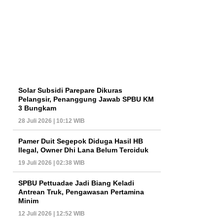
Solar Subsidi Parepare Dikuras
Pelangsir, Penanggung Jawab SPBU KM
3 Bungkam
28 Juli 2026 | 10:12 WIB
Pamer Duit Segepok Diduga Hasil HB
Ilegal, Owner Dhi Lana Belum Terciduk
19 Juli 2026 | 02:38 WIB
SPBU Pettuadae Jadi Biang Keladi
Antrean Truk, Pengawasan Pertamina
Minim
12 Juli 2026 | 12:52 WIB