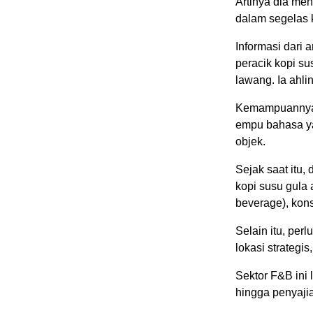
Artinya dia meng
dalam segelas k
Informasi dari
peracik kopi su
lawang. Ia ahli
Kemampuannya m
empu bahasa ya
objek.
Sejak saat itu,
kopi susu gula 
beverage), kon
Selain itu, perl
lokasi strategi
Sektor F&B ini 
hingga penyaji