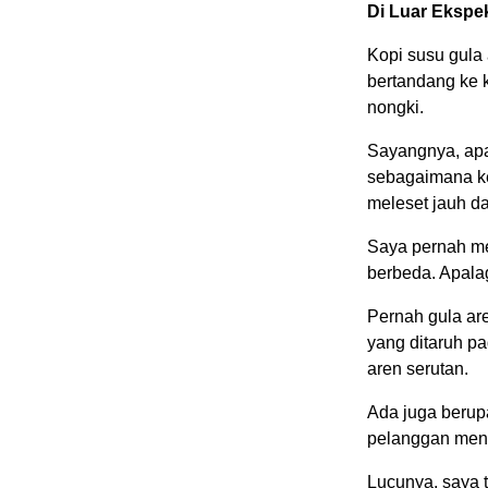
Di Luar Ekspe
Kopi susu gula 
bertandang ke 
nongki.
Sayangnya, apa
sebagaimana k
meleset jauh da
Saya pernah me
berbeda. Apala
Pernah gula ar
yang ditaruh pa
aren serutan.
Ada juga berupa
pelanggan men
Lucunya, saya 