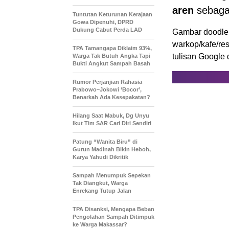
aren
sebag
Tuntutan Keturunan Kerajaan
Gowa Dipenuhi, DPRD
Dukung Cabut Perda LAD
Gambar doodle i
warkop/kafe/res
TPA Tamangapa Diklaim 93%,
tulisan Google
Warga Tak Butuh Angka Tapi
Bukti Angkut Sampah Basah
Rumor Perjanjian Rahasia
Prabowo–Jokowi ‘Bocor’,
Benarkah Ada Kesepakatan?
Hilang Saat Mabuk, Dg Unyu
Ikut Tim SAR Cari Diri Sendiri
Patung “Wanita Biru” di
Gurun Madinah Bikin Heboh,
Karya Yahudi Dikritik
Sampah Menumpuk Sepekan
Tak Diangkut, Warga
Enrekang Tutup Jalan
TPA Disanksi, Mengapa Beban
Pengolahan Sampah Ditimpuk
ke Warga Makassar?