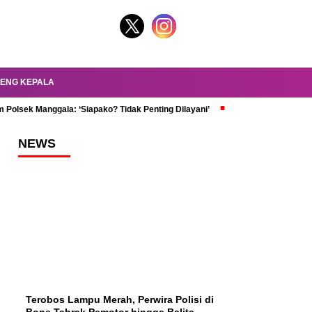
ENG KEPALA
 Polsek Manggala: ‘Siapako? Tidak Penting Dilayani’
dr. Oky Review Z
NEWS
Terobos Lampu Merah, Perwira Polisi di
Bone Tabrak Pemotor hingga Balita