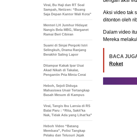
dengan aksi vid
Viral, Bu Haji dan RT Soal
Sampah, Netizen: “Buang
Aksi video tak
Saja Depan Kantor Wali Kota”
ditonton oleh r
Menteri LH Jumhur Hidayat
Nangis Bela MBG, Warganet
Dalam video it
Ramai Beri Cibiran
Mereka melakuk
Suami di Sinjai Pergoki Istri
Selingkuh, Drama Ranjang
Berakhir Saling Lapor
BACA JUGA
Roket
Ditampar Kakak Ipar Usai
Akad Nikah di Takalar,
Pengantin Pria Minta Cerai
Heboh, Sejoli Diduga
Mahasiswa Unair Tertangkap
Basah Mesum di Kampus
Viral, Tangis Ibu Lansia di RS
Balai Paru : “Rita, Sakit’ka
Nak, Tidak Ada yang Lihat’ka”
Heboh Video “Batang
Membara”, Polisi Tangkap
Pelaku dan Telusuri Jejak