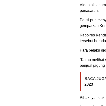
Video aksi pam
penasaran.
Polisi pun meny
gemparkan Ken
Kapolres Kend
tersebut berad
Para pelaku di
“Kalau melihat
penjual jagung
BACA JUGA
2023
Pihaknya tidak 