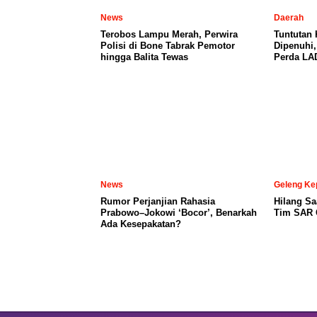
News
Daerah
Terobos Lampu Merah, Perwira
Tuntutan
Polisi di Bone Tabrak Pemotor
Dipenuhi
hingga Balita Tewas
Perda LA
News
Geleng Ke
Rumor Perjanjian Rahasia
Hilang Sa
Prabowo–Jokowi ‘Bocor’, Benarkah
Tim SAR C
Ada Kesepakatan?