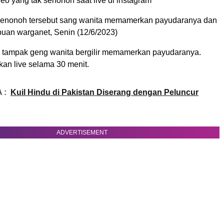
eo yang tak senonoh saat live di instagram
 senonoh tersebut sang wanita memamerkan payudaranya dan
ibuan warganet, Senin (12/6/2023)
u tampak geng wanita bergilir memamerkan payudaranya.
an live selama 30 menit.
 :
Kuil Hindu di Pakistan Diserang dengan Peluncur
ADVERTISEMENT