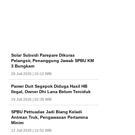
Solar Subsidi Parepare Dikuras
Pelangsir, Penanggung Jawab SPBU KM
3 Bungkam
28 Juli 2026 | 10:12 WIB
Pamer Duit Segepok Diduga Hasil HB
Ilegal, Owner Dhi Lana Belum Terciduk
19 Juli 2026 | 02:38 WIB
SPBU Pettuadae Jadi Biang Keladi
Antrean Truk, Pengawasan Pertamina
Minim
12 Juli 2026 | 12:52 WIB