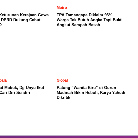
Metro
 Keturunan Kerajaan Gowa
TPA Tamangapa Diklaim 93%,
, DPRD Dukung Cabut
Warga Tak Butuh Angka Tapi Bukti
D
Angkut Sampah Basah
pala
Global
at Mabuk, Dg Unyu Ikut
Patung “Wanita Biru” di Gurun
ari Diri Sendiri
Madinah Bikin Heboh, Karya Yahudi
Dikritik